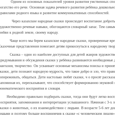
Одним из основных показателей уровня развития умственных спосо
богатство его речи. Основная задача речевого развития ребёнка дошкольн
правилами родного языка и развитие коммуникативных способностей.
Через казахские народные сказки происходит воспитание доброт
художественно речевые навыки, обогощаются словарный запас. Тем самым
любви к родной земле, своему народу.
Чаще всего мы берем казахские народные сказки, проверенные вре
Сказочные представления помогают детям прикоснуться к народному творч
Сказка – один из наиболее доступных для детей жанров художествен
придумывания и обсуждения сказки у ребёнка развиваются необходимые 
фантазия, творчество. Он усваивает основные механизмы поиска и при
сказки, дети познают народную мудрость, что такое добро и зло, что прав
сопереживать, общаться. Дети настолько любят сказки, ч о просят рассказ
Запоминая их, пересказывают, что способствует формированию звуковой 
фонематического восприятия и словаря.
Необходимо правильно подбирать сказки, тогда они будут легко воспр
восприятия, запоминания и интерпретации услышанного. Начиная с 3-х л
сказки о животных, о их взаимодействии с людьми. В возрасте 5-6 лет до
людьми и поэтому больше восприимчив к сказке «с человеческим лицом».