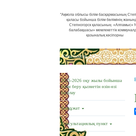
"Ақмола облысы білім басқармасының Степ
қаласы бойынша білім бөлімінің жанын
Степногорск қаласының «Алпамыс»
балабақшасы» мемлекеттік коммунал
қазыналық кәсіпорны
Жаңалықтар
Ашық бюджеттер
Мем
2025-2026 оқу жылы бойынша
білім беру қызметін өзін-өзі
бағалау
Төлқұжат
Консультациялық пункт