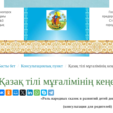
ногорск
Го
дағы
предпр
 №3
Ст
дық
горо
лекеттік қызметтер
Фотогалерея
Байланыс
Блог
Басты бет
Консультациялық пункт
Қазақ тілі мұғалімінің кең
Қазақ тілі мұғалімінің кең
«Роль народных сказок в развитий детей д
(консультация для родителей)