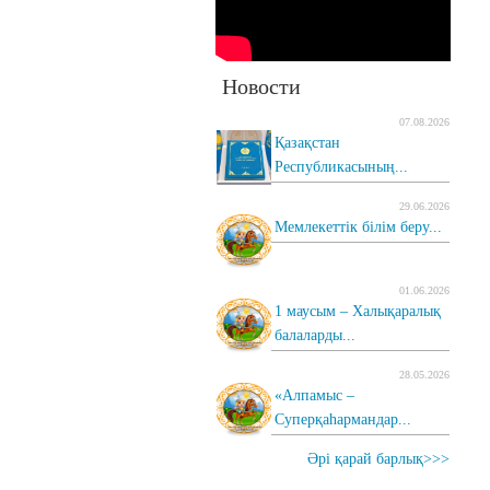
Новости
07.08.2026
Қазақстан
Республикасының...
29.06.2026
Мемлекеттік білім беру...
01.06.2026
1 маусым – Халықаралық
балаларды...
28.05.2026
«Алпамыс –
Суперқаһармандар...
Әрі қарай барлық>>>