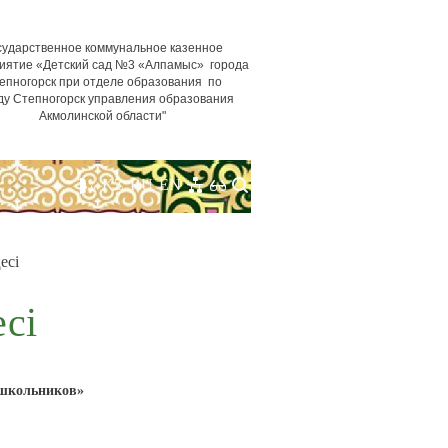
сударственное коммунальное казенное
иятие «Детский сад №3 «Алпамыс» города
епногорск при отделе образования по
ду Степногорск управления образования
Акмолинской области"
KZ
RU
EN
есі
есі
ошкольников»