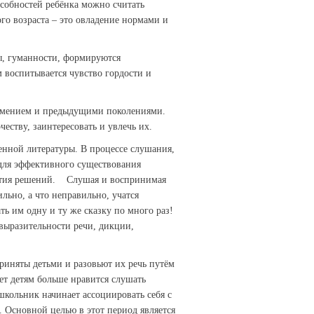
бностей ребёнка можно считать
ого возраста – это овладение нормами и
ы, гуманности, формируются
 воспитывается чувство гордости и
мением и предыдущими поколениями.
еству, заинтересовать и увлечь их.
ной литературы. В процессе слушания,
для эффективного существования
нятия решений. Слушая и воспринимая
ильно, а что неправильно, учатся
ать им одну и ту же сказку по много раз!
выразительности речи, дикции,
иняты детьми и разовьют их речь путём
ет детям больше нравится слушать
школьник начинает ассоциировать себя с
 Основной целью в этот период является