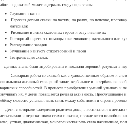
работа над сказкой может содержать следующие этапы:
Слушание сказки
Пересказ детьми сказки по частям, по ролям, по цепочке, прогова
материала)
Рисование и лепка сказочных героев и озвучивание их
Повторный пересказ с помощью пальчикового, настольного или кук
Разгадывание загадок
Заучивание наизусть стихотворений и песен
Театрализация сказки.
Данные этапы были апробированы и показали хороший результат в педа
Словарная работа со сказкой как с художественным образом и систе
дошкольника активный словарный запас, вербальное и невербальное вооб
творческих способностей. В процессе приобретения умений узнавать и пер
озвучивать их, у детей повышается речевая активность. Прослушивание 
ребёнку словесно устанавливать связь между событиями и строить речевы
Дети, с которыми ежедневно родители дома, а воспитатели в детских с
рассказывали и пересказывали стихи и сказки, прежде всего полюбили к
запас, устная, диалогическая, монологическая речь стала насыщеннее, по