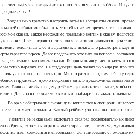
нравственный урок, который должен понят и осмыслить ребёнок. И лучше 
народные сказки!
Всегда важно грамотно настроить детей на восприятие сказки, провест
время неё необходимо объяснить, что сейчас детям представится возможно
любимой сказки. Также необходимо правильно войти» в сказку, подготов
путешествия. После первого неторопливого и эмоционального прочтения 
значение непонятных слов и выражений, внимательно рассмотреть картинк
черты характера героев. Далее предложить ответить на вопросы, составле
последовательностью сюжета сказки. Вопросы помогут детям задуматься и
более точно передать его. На следующий день желательно ещё раз прочита
используя картинки, иллюстрации. Можно раздать каждому ребёнку герое
ребёнок затрудняется, нужно подсказать начало предложения, задать наво
самим. Главное, чтобы каждому ребёнку нравилось это занятие, чтобы он
эмоций. Для этого необходимо хвалить и подбадривать каждого малыша, 
Во время обыгрывания сказки дети вживаются в свои роли, интересую
интересным ведения диалога. Каждый ребёнок учится самостоятельно про
Развитие речи сказками включает в себя ряд последовательных действ
режиссёрская, словесная игра и комментирование, пантомима, музыкальн
эффективными совместная импровизация, фантазирование с помощью муз