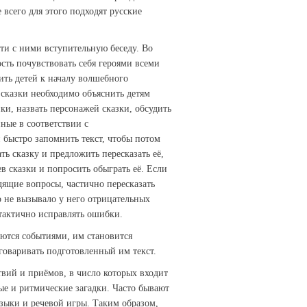
всего для этого подходят русские
и с ними вступительную беседу. Во
сть почувствовать себя героями всеми
ить детей к началу волшебного
сказки необходимо объяснить детям
и, назвать персонажей сказки, обсудить
нные в соответствии с
 быстро запомнить текст, чтобы потом
ть сказку и предложить пересказать её,
в сказки и попросить обыграть её. Если
дящие вопросы, частично пересказать
о не вызывало у него отрицательных
тактично исправлять ошибки.
тся событиями, им становится
говаривать подготовленный им текст.
ий и приёмов, в число которых входит
ые и ритмические загадки. Часто бывают
ыки и речевой игры. Таким образом,