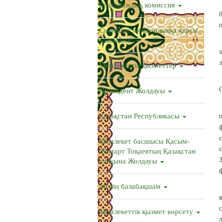
Бракераждық комиссия
Сыбайлас жемқорлыққа қарсы
комплаенс
Мемлекеттік қызметтер
Президент Жолдауы
Қазақстан Республикасы
Мемлекет басшысы Қасым-
Жомарт Тоқаевтың Қазақстан
халқына Жолдауы
Менің балабақшам
Мемлекеттік қызмет көрсету