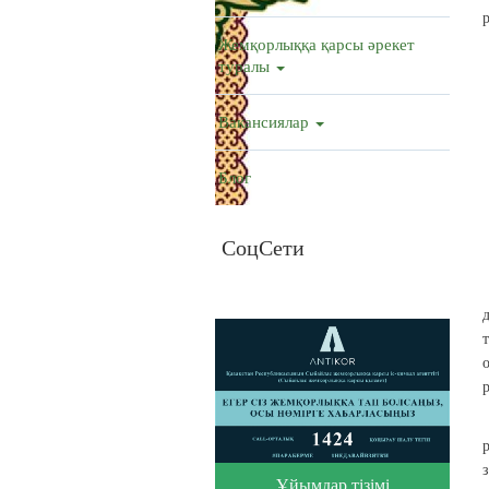
Жемқорлыққа қарсы әрекет
туралы
Вакансиялар
Блог
СоцСети
Ұйымдар тізімі