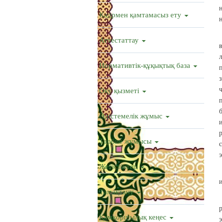
Кадрмен қамтамасыз ету
Аттестаттау
Нормативтік-құқықтық база
Оқу қызметі
Әдістемелік жұмыс
Тәрбие жұмысы
Жетістіктер
Тамақтану
Қамқоршылық кеңес