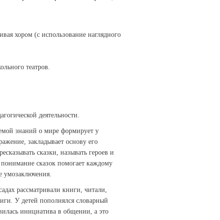
ривая хором (с использование наглядного
ольного театров.
гогической деятельности.
мой знаний о мире формирует у
ражение, закладывает основу его
есказывать сказки, называть героев и
и понимание сказок помогает каждому
е умозаключения.
адах рассматривали книги, читали,
ниги. У детей пополнялся словарный
явилась инициатива в общении, а это