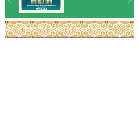
2018 © sh-test.akmol.kz. Все права защищены