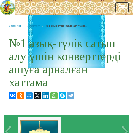
Нави
Басты бет
Тамақтану
№1 азық-түлік сатып алу үшін...
№1 азық-түлік сатып
алу үшін конверттерді
ашуға арналған
хаттама