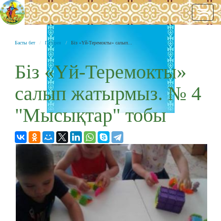
Нави
Басты бет
Галерея
Біз «Үй-Теремокты» салып...
Біз «Үй-Теремокты»
салып жатырмыз. № 4
"Мысықтар" тобы