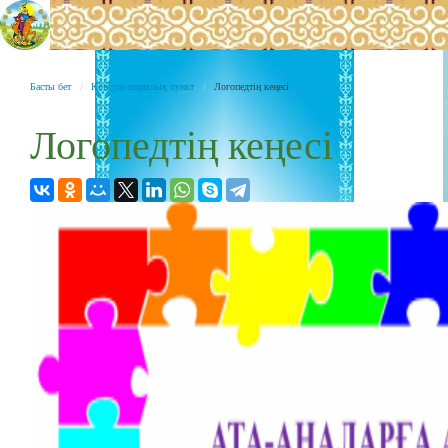
Басты бет
Консультациялық пункт
Логопедтің кеңесі
Логопедтің кеңесі