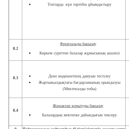
Топтарда күн тәртібін ұйымдастыру
Фронтальды бақылау
8.2
Көркем суреттен балалар жұмысының анализі
Дене мәдениетінің дамуын тестілеу
8.3
Жартыжылдықтағы бағдарламаның орындалуы
(Мектепалды тобы)
Жинақтап қорытуды бақылау
8.4
Балалардың мектепке дайындығын тексеру