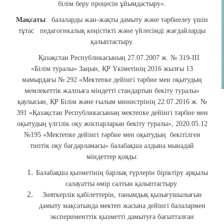
білім беру процесін ұйымдастыру».
Мақсаты
: балаларды жан-жақты дамыту және тәрбиелеу үшін
тұтас педагогикалық кеңістікті және үйлесімді жағдайларды
қалыптастыру.
Қазақстан Республикасының 27.07.2007 ж. № 319-III
«Білім туралы» Заңын, ҚР Үкіметінің 2016 жылғы 13
мамырдағы № 292 «Мектепке дейінгі тәрбие мен оқытудың
мемлекеттік жалпыға міндетті стандартын бекіту туралы»
қаулысын, ҚР Білім және ғылым министрінің 22.07.2016 ж. №
391 «Қазақстан Республикасының мектепке дейінгі тәрбие мен
оқытудың үлгілік оқу жоспарларын бекіту туралы», 2020.05.12
№195 «Мектепке дейінгі тәрбие мен оқытудың бекітілген
типтік оқу бағдарламасы» балабақша алдына мынадай
міндеттер қояды:
Балабақша қызметінің барлық түрлерін біріктіру арқылы
салауатты өмір салтын қалыптастыру.
Зияткерлік қабілеттерін, танымдық қызығушылығын
дамыту мақсатында мектеп жасына дейінгі балалармен
эксперименттік қызметті дамытуға бағытталған