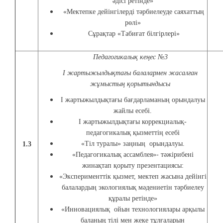
әдісі ретінде»
«Мектепке дейінгілерді тәрбиелеуде саяхаттың
рөлі»
Сұрақтар «Табиғат білгірлері»
Педагогикалық кеңес №3
I жартыжылдықтағы балалармен жасалған
жұмыстың қорытындысы
I жартыжылдықтағы бағдарламаның орындалуы
жайлы есебі.
I жартыжылдықтағы коррекциалық-
педагогикалық қызметтің есебі
«Тіл туралы» заңның орындалуы.
1.3
«Педагогикалық ассамблея»- тәжірибені
жинақтап қорыту презентациясы:
«Эксперименттік қызмет, мектеп жасына дейінгі
балалардың экологиялық мәдениетін тәрбиелеу
құралы ретінде»
«Инновациялық ойын технологиялары арқылы
баланың тілі мен жеке тұлғаларын