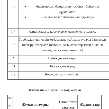
«
Балалардың дамуы мен тәрбиесі бойынша
1.6
сұрақтар»
«Барлық бала табиғатынан дарынды
1.7
Конкурстарға, көрмелерге,мерекелерге қатысу
Тәрбиеленушілердің отбасылық жайлары туралы банктерді
1.8
толтыру. Әлеумет топтарындағы отбастарының анализі
(толық,толық емес және т.б)
2
Еңбек десанттары
2.1
Қысқа дайындық
2.2
Көгалдандыру сенбілігі
Әкімшілік – шаруашылық жұмыс
№
Өткізілетін
Жұмыс мазмұны
Жауаптылар
р/
уақыты