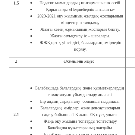
Педагог мамандардың шығармашылық есебі.
1.5
Қорытынды «Педшеберлік апталығы»
2020-2021 оқу жылының жылдық жоспарының
міндеттерін талқылау.
Жазғы кезең жұмысының жоспарын бекіту.
Жазғы сауықтыру іс – шаралары.
ЖЖҚ,өрт қауіпсіздігі, балалардың өмірлерін
қорғау.
2
Әкімшілік кеңес
Балабақшада балалардың және қызметкерлердің
тамақтануын ұйымдастыру анализі.
Бір айдың сырқаттану бойынша талдамасы.
Балалардың өмірлері және денсаулықтарын
2.1
сақтау бойынша ТҚ және ЕҚ нұсқаулығы.
Жаңа оқу жылына топтарды топтастыру
Балабақша құжаттарының жағдайы.
Балабақша ғимаратының қысқы кезеңге