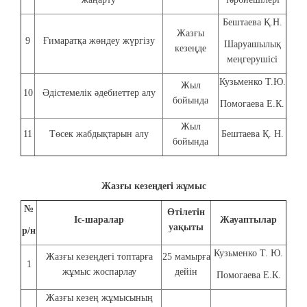
Бештаева Қ.Н.
Жазғы
9
Ғимаратқа жөндеу жүргізу
Шаруашылық
кезеңде
меңгерушісі
Кузьменко Т.Ю.
Жыл
10
Әдістемелік әдебиеттер алу
бойында
Помогаева Е.К.
Жыл
11
Төсек жабдықтарын алу
Бештаева Қ. Н.
бойында
Жазғы кезеңдегі жұмыс
№
Өтілетін
Іс-шаралар
Жауаптылар
уақыты
р/н
Кузьменко Т. Ю.
Жазғы кезеңдегі топтарға
25 мамырға
1
жұмыс жоспарлау
дейін
Помогаева Е.К.
Жазғы кезең жұмысының