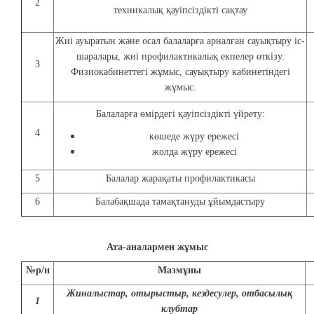
2
техникалық қауіпсіздікті сақтау
Жиі ауыратын және осал балаларға арналған сауықтыру іс-
шаралары, жиі профилактикалық екпелер өткізу.
3
Физиокабинеттегі жұмыс, сауықтыру кабинетіндегі
жұмыс.
Балаларға өмірдегі қауіпсіздікті үйрету:
4
көшеде жүру ережесі
жолда жүру ережесі
5
Балалар жарақаты профилактикасы
6
Балабақшада тамақтануды ұйымдастыру
Ата-аналармен жұмыс
№р/н
Мазмұны
Жиналыстар, отырыстыр, кездесулер, отбасылық
1
клубтар