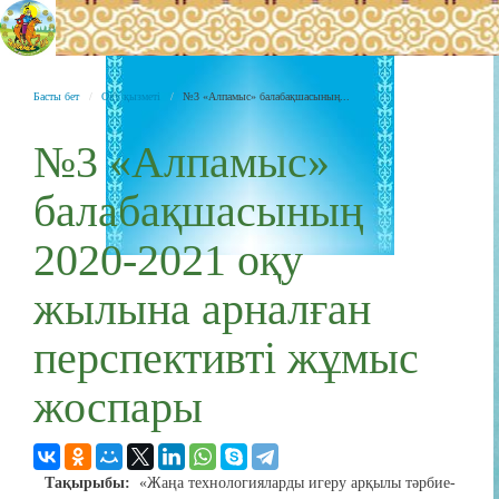
Басты бет
Оқу қызметі
№3 «Алпамыс» балабақшасының...
№3 «Алпамыс»
балабақшасының
2020-2021 оқу
жылына арналған
перспективті жұмыс
жоспары
Тақырыбы:
«Жаңа технологияларды игеру арқылы тәрбие-