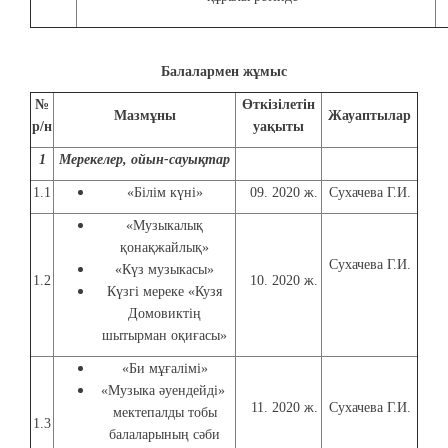
Балалармен жұмыс
№
Өткізілетін
Мазмұны
Жауаптылар
р/н
уақыты
1
Мерекелер, ойын-сауықтар
1.1
«Білім күні»
09. 2020 ж.
Сухачева Г.И.
«Музыкалық
қонақжайлық»
Сухачева Г.И.
«Күз музыкасы»
1.2
10. 2020 ж.
Күзгі мереке «Кузя
Домовиктің
шытырман оқиғасы»
«Би мұғалімі»
«Музыка әуендейді»
11. 2020 ж.
Сухачева Г.И.
мектепалды тобы
1.3
балаларының сәби