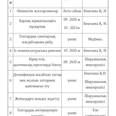
н
1
Әкімшілік жоспарламалар
Апта сайын
Бештаева Қ. Н.
09. 2020 ж
Барлық жұмысшыларға
2
Бештаева Қ. Н.
нұсқаулық
01. 2021ж
Топтардың санитарлық
3
үнемі
Медбике.
жағдайларына рейд
4
Іс номенклатурасына ревизия
10. 2020 ж
Бештаева Қ. Н.
Кірер есік,
Шаруашылық
5
09. 2020 ж
қылтималар,терезелерді бікету
меңгерушісі
Бештаева Қ.Н.
Дезинфекция жасайтын заттар
6
мен жуатын заттармен
үнемі
Шаруашылық
қамтамасыз ету
меңгерушісі
Шаруашылық
7
Жиһаздарға жөндеу жүргізу
үнемі
меңгерушісі
Топтардың интерьерлерін
Топ
8
үнемі
жаңарту
тәрбиешілері