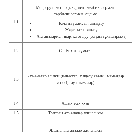
Меңгерушімен, әдіскермен, медбикелермен,
тәрбиешілермен әңгіме
1.1
Баланың дамуын анықтау
Жарғымен танысу
Ата-аналармен шартқа отыру (заңды тұлғалармен)
1.2
Сенім хат жұмысы
Ата-аналар әліпби (кеңестер, тілдесу кезеңі, мамандар
1.3
кеңесі, сауалнамалар)
1.4
Ашық есік күні
1.5
Топтағы ата-аналар жиналысы
Жалпы ата-аналар жиналысы