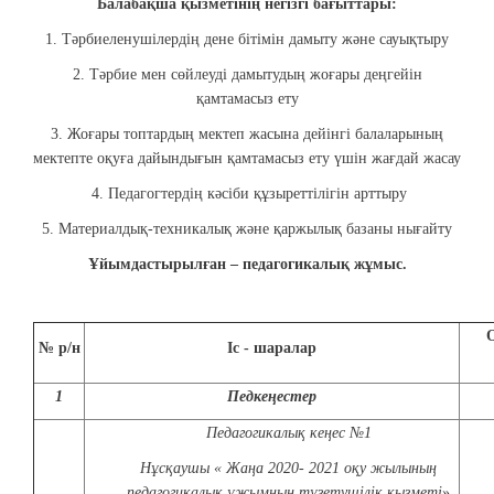
Балабақша қызметінің негізгі бағыттары:
1. Тәрбиеленушілердің дене бітімін дамыту және сауықтыру
2. Тәрбие мен сөйлеуді дамытудың жоғары деңгейін
қамтамасыз ету
3. Жоғары топтардың мектеп жасына дейінгі балаларының
мектепте оқуға дайындығын қамтамасыз ету үшін жағдай жасау
4. Педагогтердің кәсіби құзыреттілігін арттыру
5. Материалдық-техникалық және қаржылық базаны нығайту
Ұйымдастырылған – педагогикалық жұмыс.
№ р/н
Іс - шаралар
1
Педкеңестер
Педагогикалық кеңес №1
Нұсқаушы « Жаңа 2020- 2021 оқу жылының
педагогикалық ұжымның түзетушілік қызметі
»