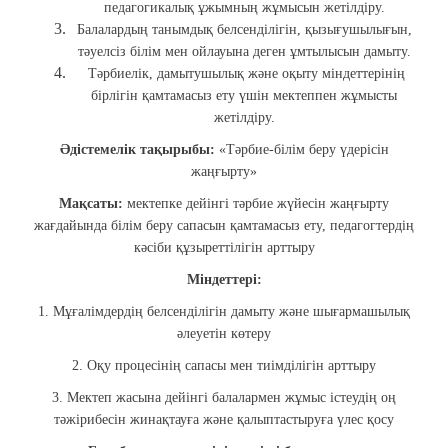
педагогикалық ұжымның жұмысын жетілдіру.
Балалардың танымдық белсенділігін, қызығушылығын,
тәуелсіз білім мен ойлауына деген ұмтылысын дамыту.
Тәрбиелік, дамытушылық және оқыту міндеттерінің
бірлігін қамтамасыз ету үшін мектеппен жұмысты
жетілдіру.
Әдістемелік тақырыбы:
«Тәрбие-білім беру үдерісін
жаңғырту»
Мақсаты:
мектепке дейінгі тәрбие жүйесін жаңғырту
жағдайында білім беру сапасын қамтамасыз ету, педагогтердің
кәсіби құзыреттілігін арттыру
Міндеттері:
1. Мұғалімдердің белсенділігін дамыту және шығармашылық
әлеуетін көтеру
2. Оқу процесінің сапасы мен тиімділігін арттыру
3. Мектеп жасына дейінгі балалармен жұмыс істеудің оң
тәжірибесін жинақтауға және қалыптастыруға үлес қосу