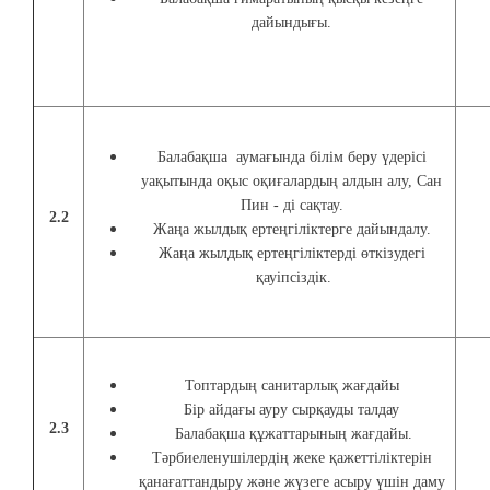
дайындығы.
Балабақша аумағында білім беру үдерісі
уақытында оқыс оқиғалардың алдын алу, Сан
Пин - ді сақтау.
2.2
Жаңа жылдық ертеңгіліктерге дайындалу.
Жаңа жылдық ертеңгіліктерді өткізудегі
қауіпсіздік.
Топтардың санитарлық жағдайы
Бір айдағы ауру сырқауды талдау
2.3
Балабақша құжаттарының жағдайы.
Тәрбиеленушілердің жеке қажеттіліктерін
қанағаттандыру және жүзеге асыру үшін даму