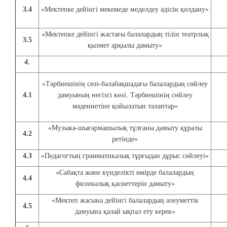
3.4
«Мектепке дейінгі мекемеде моделдеу әдісін қолдану»
«Мектепке дейінгі жастағы балалардың тілін театрлық
3.5
қызмет арқылы дамыту»
4.
«Тәрбиешінің сөзі-балабақшадағы балалардың сөйлеу
4.1
дамуының негізгі көзі. Тәрбиешінің сөйлеу
мәдениетіне қойылатын талаптар»
«Музыка-шығармашылық тұлғаны дамыту құралы
4.2
ретінде»
4.3
«Педагогтың грамматикалық тұрғыдан дұрыс сөйлеуі»
«Сабақта және күнделікті өмірде балалардың
4.4
физикалық қасиеттерін дамыту»
«Мектеп жасына дейінгі балалардың әлеуметтік
4.5
дамуына қалай ықпал ету керек»