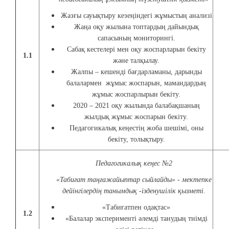
Жазғы сауықтыру кезеңіндегі жұмыстың анализі
Жаңа оқу жылына топтардың дайындық
сапасының мониторингі.
Сабақ кестелері мен оқу жоспарларын бекіту
1.1
және талқылау.
Жалпы – кешенді бағдарламаны, дарынды
балалармен жұмыс жоспарын, мамандардың
жұмыс жоспарлырын бекіту.
2020 – 2021 оқу жылында балабақшаның
жылдық жұмыс жоспарын бекіту.
Педагогикалық кеңестің жоба шешімі, оны
бекіту, толықтыру.
Педагогикалық кеңес №2
«Табиғат таңғажайыптар сыйлайды» - мектепке
дейінгілердің танымдық -ізденушілік қызметі.
«Табиғатпен одақтас»
1.2
«Балалар эксперименті әлемді танудың тиімді