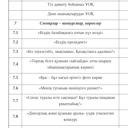
Тіл дамыту бойынша ҰОҚ
Дене шынықтырудан ҰОҚ
7
Смотрлар – конкурстар, көрмелер
7.1
«Біздің балабақшаға алтын күз келді»
7.2
«Біздің президент»
7.3
«Біз тәуелсізбіз, мықтымыз, Қазақстанға адалмыз!»
«Торпақ бізге қуаныш сыйлайды» атты шырша
7.4
ойыншықтарының көрмесі
7.5
«Қыс - бұл нағыз ертегі» фото көрме
7.6
«Менің туғаным екеніңізге рахмет!»
«Соғыс туралы есте сақтаңыз! Бұл туралы ешқашан
7.7
ұмытпайық!»
«Денсаулық және қуаныш аралы» үздік учаскесіне
7.8
конкурс