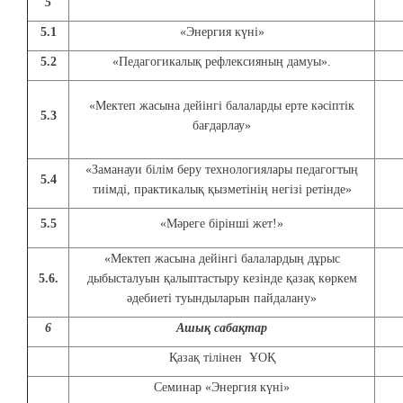
5
5.1
«Энергия күні»
5.2
«Педагогикалық рефлексияның дамуы».
«Мектеп жасына дейінгі балаларды ерте кәсіптік
5.3
бағдарлау»
«Заманауи білім беру технологиялары педагогтың
5.4
тиімді, практикалық қызметінің негізі ретінде»
5.5
«Мәреге бірінші жет!»
«Мектеп жасына дейінгі балалардың дұрыс
5.6.
дыбысталуын қалыптастыру кезінде қазақ көркем
әдебиеті туындыларын пайдалану»
6
Ашық сабақтар
Қазақ тілінен ҰОҚ
Семинар «Энергия күні»