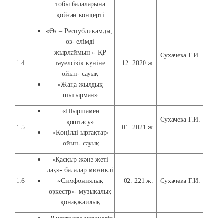
тобы балаларына
қойған концерті
«Өз – Республикамды,
өз- елімді
жырлаймын»- ҚР
Сухачева Г.И.
1.4
тәуелсізік күніне
12. 2020 ж.
ойын- сауық
«Жаңа жылдық
шытырман»
«Шыршамен
Сухачева Г.И.
қоштасу»
1.5
01. 2021 ж.
«Көңілді ырғақтар»
ойын- сауық
«Қасқыр және жеті
лақ»- балалар мюзиклі
1.6
«Симфониялық
02. 221 ж.
Сухачева Г.И.
оркестр»- музыкалық
қонақжайлық