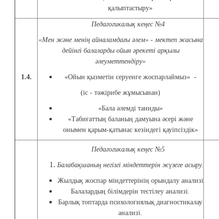
қалыптастыру»
Педагогикалық кеңес №4
«Мен және менің айналамдағы әлем» - мектеп жасына
дейінгі балаларды ойын әрекеті арқылы
әлеуметтендіру»
1.4.
«Ойын қызметін серуенге жоспарлаймыз» -
(іс - тәжірибе жұмысынан)
«Бала әлемді таниды»
«Табиғаттың баланың дамуына әсері және
онымен қарым-қатынас кезіндегі қауіпсіздік»
Педагогикалық кеңес №5
Балабақшаның негізгі міндеттерін жүзеге асыру.
Жылды
қ
жоспар міндеттерінің орындалу анализі
Балалардың білімдерін тестілеу анализі.
Барлық топтарда психологиялық диагностикалау
анализі.