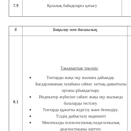
7.9
Қалалық байқауларға қатысу
8
Бақылау мен басшылық
Тақырыптық тексеріс
Топтарды жаңа оқу жылына дайындау.
Бағдарламаның талабына сәйкес заттық-дамытпалы
ортаны ұйымдастыру.
Индикатор жүйесіне сәйкес жаңа оқу жылында
8.1
балаларды тестілеу.
Топтарда құжатты жүргізу және безендіру.
Тілдің дыбысталу мәдениеті
Мектепалды психологиялық-педагогикалық
диагностиканы зерттеу.