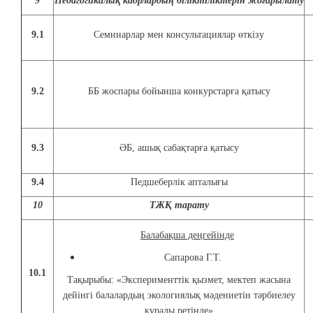
9
Педагогикалық кадрлардың біліктіліктерін жоғарылату
9.1
Семинарлар мен консультациялар өткізу
9.2
ББ жоспары бойынша конкурстарға қатысу
9.3
ӘБ, ашық сабақтарға қатысу
9.4
Педшеберлік апталығы
10
ТЖҚ тарату
Балабақша деңгейінде
Сапарова Г.Т.
10.1
Тақырыбы: «Эксперименттік қызмет, мектеп жасына
дейінгі балалардың экологиялық мәдениетін тәрбиелеу
құралы ретінде»