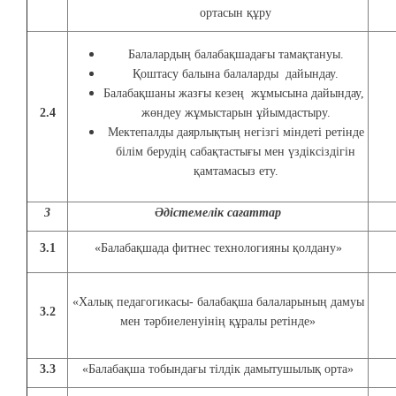
ортасын құру
Балалардың балабақшадағы тамақтануы.
Қоштасу балына балаларды дайындау.
Балабақшаны жазғы кезең жұмысына дайындау,
2.4
жөндеу жұмыстарын ұйымдастыру.
Мектепалды даярлықтың негізгі міндеті ретінде
білім берудің сабақтастығы мен үздіксіздігін
қамтамасыз ету.
3
Әдістемелік сағаттар
3.1
«Балабақшада фитнес технологияны қолдану»
«Халық педагогикасы- балабақша балаларының дамуы
3.2
мен тәрбиеленуінің құралы ретінде»
3.3
«Балабақша тобындағы тілдік дамытушылық орта»