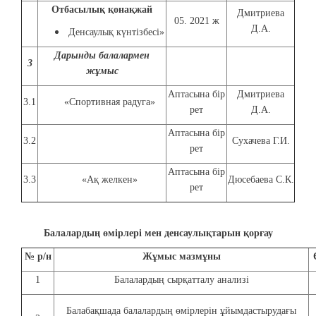
Отбасылық қонақжай
Дмитриева
05. 2021 ж
Д.А.
Денсаулық күнтізбесі»
Дарынды балалармен
3
жұмыс
Аптасына бір
Дмитриева
3.1
«Спортивная радуга»
рет
Д.А.
Аптасына бір
3.2
Сухачева Г.И.
рет
Аптасына бір
3.3
«Ақ желкен»
Дюсебаева С.К.
рет
Балалардың өмірлері мен денсаулықтарын қорғау
№ р/н
Жұмыс мазмұны
1
Балалардың сырқатталу анализі
Балабақшада балалардың өмірлерін ұйымдастырудағы