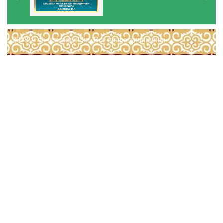
2018 © sh-test.akmol.kz. Все права защищены