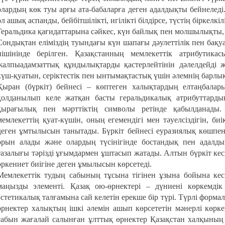
олардың көк туы арғы ата-бабаларға деген адалдықты бейнелед
ол ашық аспанды, бейбітшілікті, игілікті білдірсе, түстің біркелкіл
Геральдика қағидаттарына сәйкес, күн байлық пен молшылықты, 
Сондықтан еліміздің туындағы күн шапағы дәулеттілік пен бақ
пішінінде берілген. Қазақстанның мемлекеттік атрибутикас
жалпыадамзаттық құндылықтарды қастерлейтінін дәлелдейді 
күш-қуатын, серіктестік пен ынтымақтастық үшін әлемнің барлық
Қыран (бүркіт) бейнесі – көптеген халықтардың елтаңбалар
қолданылып келе жатқан басты геральдикалық атрибуттардың 
қырағылық пен мәрттіктің символы ретінде қабылданады.
мемлекеттің қуат-күшін, оның егемендігі мен тәуелсіздігін, б
деген ұмтылысын танытады. Бүркіт бейнесі еуразиялық көшпе
орын алады және олардың түсінігінде бостандық пен адалдық
тазалығы тәрізді ұғымдармен ұштасып жатады. Алтын бүркіт кеск
өркениет биігіне деген ұмылысын көрсетеді.
Мемлекеттік тудың сабының тұсына тігінен ұзына бойына кес
маңызды элементі. Қазақ ою-өрнектері – дүниені көркемді
эстетикалық талғамына сай келетін ерекше бір түрі. Түрлі форма
өрнектер халықтың ішкі әлемін ашып көрсететін мәнерлі көрк
сабын жағалай салынған ұлттық өрнектер Қазақстан халқының