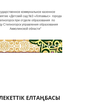
сударственное коммунальное казенное
иятие «Детский сад №3 «Алпамыс» города
епногорск при отделе образования по
ду Степногорск управления образования
Акмолинской области"
KZ
RU
EN
ЕКЕТТIК ЕЛТАҢБАСЫ