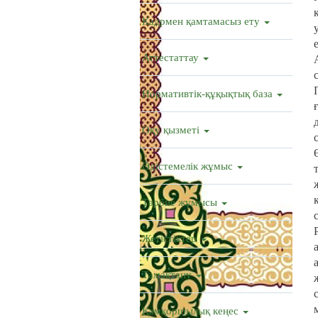
Кадрмен қамтамасыз ету
Аттестаттау
Нормативтік-құқықтық база
Оқу қызметі
Әдістемелік жұмыс
Тәрбие жұмысы
Жетістіктер
Тамақтану
Қамқоршылық кеңес