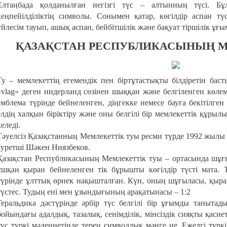
Елтаңбада қолданылған негізгі түс – алтынның түсі. Бұ
кеңпейілділіктің символы. Сонымен қатар, көгілдір аспан т
үйлесім тауып, ашық аспан, бейбітшілік және бақуат тіршілік ұғ
ҚАЗАҚСТАН РЕСПУБЛИКАСЫНЫҢ М
Ту – мемлекеттің егемендік пен біртұтастықты білдіретін басты
«vlag» деген нидерланд сөзінен шыққан және белгіленген көлем 
эмблема түрінде бейнеленген, діңгекке немесе бауға бекітілген
елдің халқын біріктіру және оны белгілі бір мемлекеттік құрыл
келеді.
Тәуелсіз Қазақстанның Мемлекеттік туы ресми түрде 1992 жылы
суретші Шәкен Ниязбеков.
Қазақстан Республикасының Мемлекеттік туы – ортасында шұғ
ұшқан қыран бейнеленген тік бұрышты көгілдір түсті мата.
түрінде ұлттық өрнек нақышталған. Күн, оның шұғыласы, қыра
түстес. Тудың ені мен ұзындығының арақатынасы – 1:2
Геральдика дәстүрінде әрбір түс белгілі бір ұғымды танытад
бойындағы адалдық, тазалық, сенімділік, мінсіздік сияқты қасиет
түс түркі мәдениетінде терең символдық мәнге ие. Ежелгі түркі