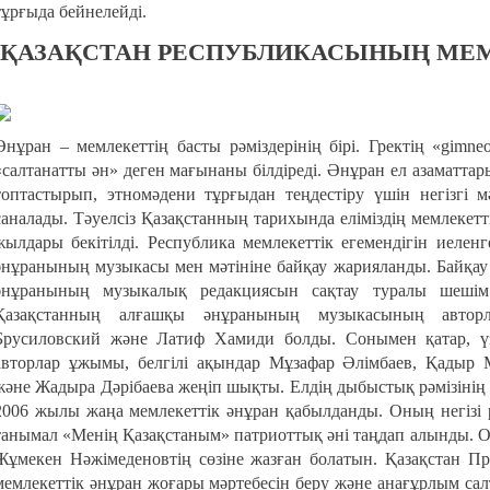
тұрғыда бейнелейді.
ҚАЗАҚСТАН РЕСПУБЛИКАСЫНЫҢ МЕМ
Әнұран – мемлекеттің басты рәміздерінің бірі. Гректің «gimn
«салтанатты ән» деген мағынаны білдіреді. Әнұран ел азаматтар
топтастырып, этномәдени тұрғыдан теңдестіру үшін негізгі 
саналады. Тәуелсіз Қазақстанның тарихында еліміздің мемлекетт
жылдары бекітілді. Республика мемлекеттік егемендігін иелен
әнұранының музыкасы мен мәтініне байқау жарияланды. Байқ
әнұранының музыкалық редакциясын сақтау туралы шешім
Қазақстанның алғашқы әнұранының музыкасының автор
Брусиловский және Латиф Хамиди болды. Сонымен қатар, үзд
авторлар ұжымы, белгілі ақындар Мұзафар Әлімбаев, Қадыр 
және Жадыра Дәрібаева жеңіп шықты. Елдің дыбыстық рәмізіні
2006 жылы жаңа мемлекеттік әнұран қабылданды. Оның негізі 
танымал «Менің Қазақстаным» патриоттық әні таңдап алынды. 
Жұмекен Нәжімеденовтің сөзіне жазған болатын. Қазақстан Пр
мемлекеттік әнұран жоғары мәртебесін беру және анағұрлым с