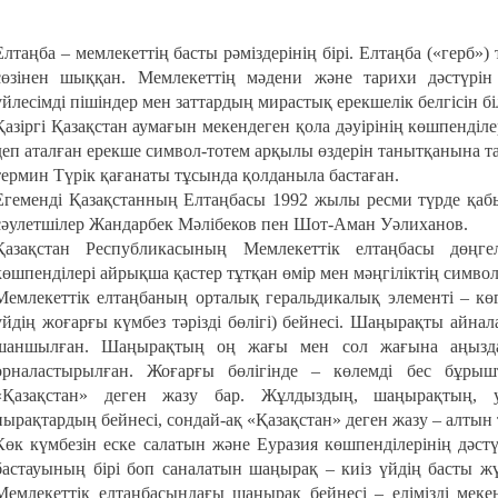
Елтаңба – мемлекеттің басты рәміздерінің бірі. Елтаңба («герб») 
сөзінен шыққан. Мемлекеттің мәдени және тарихи дәстүрін
үйлесімді пішіндер мен заттардың мирастық ерекшелік белгісін бі
Қазіргі Қазақстан аумағын мекендеген қола дәуірінің көшпенділ
деп аталған ерекше символ-тотем арқылы өздерін танытқанына та
термин Түрік қағанаты тұсында қолданыла бастаған.
Егеменді Қазақстанның Елтаңбасы 1992 жылы ресми түрде қаб
сәулетшілер Жандарбек Мәлібеков пен Шот-Аман Уәлиханов.
Қазақстан Республикасының Мемлекеттік елтаңбасы дөң
көшпенділері айрықша қастер тұтқан өмір мен мәңгіліктің симво
Мемлекеттік елтаңбаның орталық геральдикалық элементі – көг
үйдің жоғарғы күмбез тәрізді бөлігі) бейнесі. Шаңырақты айнала
шаншылған. Шаңырақтың оң жағы мен сол жағына аңыздар
орналастырылған. Жоғарғы бөлігінде – көлемді бес бұрыш
«Қазақстан» деген жазу бар. Жұлдыздың, шаңырақтың, у
пырақтардың бейнесі, сондай-ақ «Қазақстан» деген жазу – алтын 
Көк күмбезін еске салатын және Еуразия көшпенділерінің дәстүр
бастауының бірі боп саналатын шаңырақ – киіз үйдің басты ж
Мемлекеттік елтаңбасындағы шаңырақ бейнесі – елімізді мек