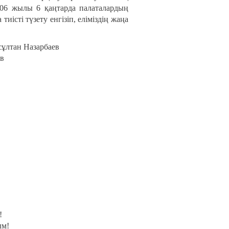
006 жылы 6 қаңтарда палаталардың
істі түзету енгізіп, еліміздің жаңа
ұлтан Назарбаев
в
!
ым!