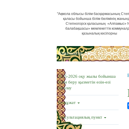
"Ақмола облысы білім басқармасының Степ
қаласы бойынша білім бөлімінің жанын
Степногорск қаласының «Алпамыс»
балабақшасы» мемлекеттік коммунал
қазыналық кәсіпорны
Жаңалықтар
Ашық бюджеттер
Мем
2025-2026 оқу жылы бойынша
білім беру қызметін өзін-өзі
бағалау
Төлқұжат
Консультациялық пункт