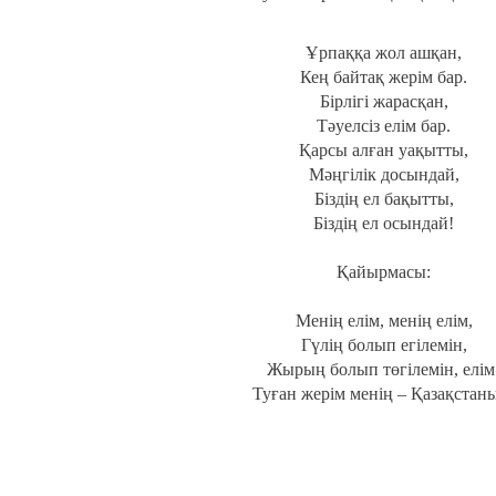
Ұрпаққа жол ашқан,
Кең байтақ жерім бар.
Бірлігі жарасқан,
Тәуелсіз елім бар.
Қарсы алған уақытты,
Мәңгілік досындай,
Біздің ел бақытты,
Біздің ел осындай!
Қайырмасы:
Менің елім, менің елім,
Гүлің болып егілемін,
Жырың болып төгілемін, елім
Туған жерім менің – Қазақстан