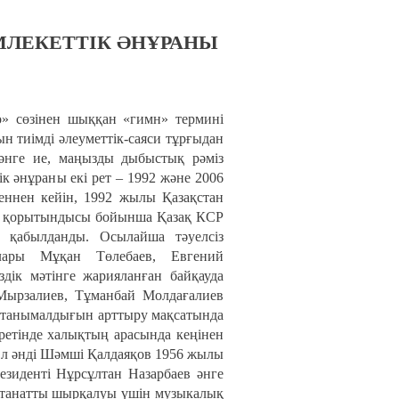
ЛЕКЕТТІК ӘНҰРАНЫ
eo» сөзінен шыққан «гимн» термині
ын тиімді әлеуметтік-саяси тұрғыдан
мәнге ие, маңызды дыбыстық рәміз
ік әнұраны екі рет – 1992 және 2006
геннен кейін, 1992 жылы Қазақстан
ау қорытындысы бойынша Қазақ КСР
 қабылданды. Осылайша тәуелсіз
лары Мұқан Төлебаев, Евгений
ік мәтінге жарияланған байқауда
Мырзалиев, Тұманбай Молдағалиев
ң танымалдығын арттыру мақсатында
ретінде халықтың арасында кеңінен
Ол әнді Шәмші Қалдаяқов 1956 жылы
езиденті Нұрсұлтан Назарбаев әнге
алтанатты шырқалуы үшін музыкалық