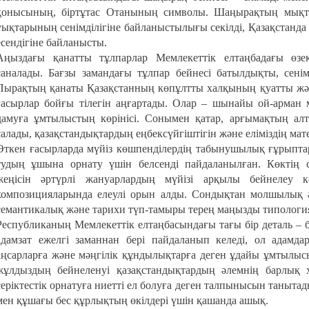
қонысының, біртұтас Отанының символы. Шаңырақтың мықты
уықтарының сенімділігіне байланыстылығы секілді, Қазақстанда 
есендігіне байланысты.
Аңыздағы қанатты тұлпарлар Мемлекеттік елтаңбадағы өзе
саналады. Бағзы замандағы тұлпар бейнесі батылдықты, сенім
Пырақтың қанаты Қазақстанның көпұлтты халқының қуатты жән
ғасырлар бойғы тілегін аңғартады. Олар – шынайы ой-арман 
дамуға ұмтылыстың көрінісі. Сонымен қатар, арғымақтың ал
салады, қазақстандықтардың еңбексүйгіштігін және еліміздің мат
Өткен ғасырларда мүйіз көшпенділердің табынушылық ғұрыпта
тудың ұшына орнату үшін белсенді пайдаланылған. Көктің с
жеңісін әртүрлі жануарлардың мүйізі арқылы бейнелеу 
композицияларында елеулі орын алды. Сондықтан молшылық әк
семантикалық және тарихи түп-тамыры терең маңызды типологи
Республиканың Мемлекеттік елтаңбасындағы тағы бір деталь –
адамзат ежелгі заманнан бері пайдаланып келеді, ол адамда
аңсарларға және мәңгілік құндылықтарға деген ұдайы ұмтылысы
жұлдыздың бейнеленуі қазақстандықтардың әлемнің барлық
серіктестік орнатуға ниетті ел болуға деген талпынысын таныта
мен құшағы бес құрлықтың өкілдері үшін қашанда ашық.