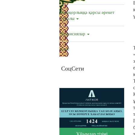
Жемқорлыққа қарсы әрекет
туралы
Вакансиялар
Блог
СоцСети
Ұйымдар тізімі