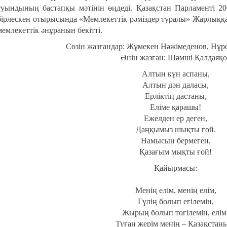
туындының бастапқы мәтінін өңдеді. Қазақстан Парламенті 2
бірлескен отырысында «Мемлекеттік рәміздер туралы» Жарлыққа ти
мемлекеттік әнұранын бекітті.
Сөзін жазғандар:
Жұмекен Нәжімеденов, Нұрс
Әнін жазған:
Шәмші Қалдаяқо
Алтын күн аспаны,
Алтын дән даласы,
Ерліктің дастаны,
Еліме қарашы!
Ежелден ер деген,
Даңқымыз шықты ғой.
Намысын бермеген,
Қазағым мықты ғой!
Қайырмасы:
Менің елім, менің елім,
Гүлің болып егілемін,
Жырың болып төгілемін, елім
Туған жерім менің – Қазақстан