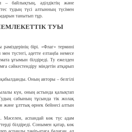
л – байлықтың, әділдіктің және
үстес тудың түсі алтынның түсімен
ымдарын танытып тұр.
ЕМЛЕКЕТТIК ТУЫ
 рәміздерінің бірі. «Флаг» термині
мен түстегі, әдетте елтаңба немесе
 мата ұғымын білдіреді. Ту ежелден
ымға сәйкестендіру міндетін атқарып
 қабылданды. Оның авторы – белгілі
ылалы күн, оның астында қалықтап
 Тудың сабының тұсында тік жолақ
н және ұлттық өрнек бейнесі алтын
ы. Мәселен, аспандай көк түс адам
терді білдіреді. Сонымен қатар, көк
лер аспанды тәңір-атаға балаған, ал