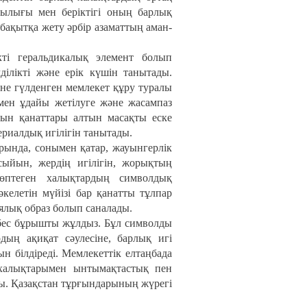
лығы мен беріктігі оның барлық
бақытқа жету әрбір азаматтың аман-
кті геральдикалық элемент болып
ділікті және ерік күшін танытады.
е гүлденген мемлекет құру туралы
мен ұдайы жетілуге және жасампаз
тын қанаттары алтын масақты еске
ериалдық игілігін танытады.
рында, сонымен қатар, жауынгерлік
ыйын, жердің игілігін, жорықтың
көптеген халықтардың символдық
елетін мүйізі бар қанатты тұлпар
ялық образ болып саналады.
 бес бұрышты жұлдыз. Бұл символды
рдың ақиқат сәулесіне, барлық игі
н білдіреді. Мемлекеттік елтаңбада
 халықтарымен ынтымақтастық пен
ды. Қазақстан тұрғындарының жүрегі