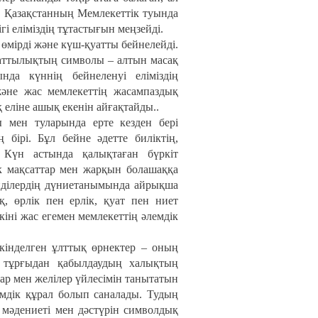
і. Қазақстанның Мемлекеттік туында
ігі еліміздің тұтастығын меңзейді.
өмірді және күш-қуатты бейнелейді.
уаттылықтың символы – алтын масақ
ында күннің бейнеленуі еліміздің
және жас мемлекеттің жасампаздық
 еліне ашық екенін айғақтайды..
ы мен туларында ерте кезден бері
бірі. Бұл бейне әдетте биліктің,
 Күн астында қалықтаған бүркіт
иік мақсаттар мен жарқын болашаққа
нділердің дүниетанымында айрықша
, өрлік пен ерлік, қуат пен ниет
іні жас егемен мемлекеттің әлемдік
кінделген ұлттық өрнектер – оның
к тұрғыдан қабылдаудың халықтың
лар мен желілер үйлесімін танытатын
емдік құрал болып саналады. Тудың
 мәдениеті мен дәстүрін символдық