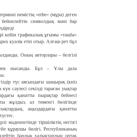
термині немістің «erbe» (мұра) деген
 бейнелейтін символдық мәні бар
лдіреді
ері кейін графикалық ұғымы «таңба»
рих куәлік етіп отыр. Алғаш рет бұл
ылданды. Оның авторлары – белгілі
гелек нысанды. Бұл – Ұлы дала
лы.
ілдір түс аясындағы шаңырақ (киіз
 күн сәулесі секілді тараған уықтар
дағы қанатты пырақтар бейнесі
ты жұлдыз, ал төменгі бөлігінде
ықтардың, аңыздардағы қанатты
түстес.
лі мәдениетінде тіршіліктің негізгі
үйе құраушы бөлігі. Республиканың
ендейтін барлық халықтардың ортақ