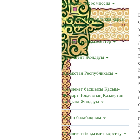
Бракераждық комиссия
Сыбайлас жемқорлыққа қарсы
комплаенс
Мемлекеттік қызметтер
Президент Жолдауы
Қазақстан Республикасы
Мемлекет басшысы Қасым-
Жомарт Тоқаевтың Қазақстан
халқына Жолдауы
Менің балабақшам
Мемлекеттік қызмет көрсету