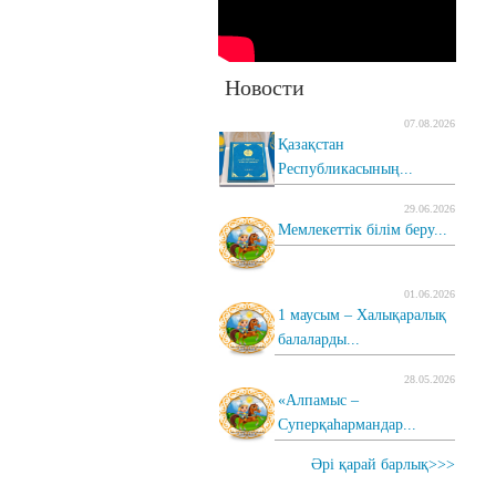
Новости
07.08.2026
Қазақстан
Республикасының...
29.06.2026
Мемлекеттік білім беру...
01.06.2026
1 маусым – Халықаралық
балаларды...
28.05.2026
«Алпамыс –
Суперқаһармандар...
Әрі қарай барлық>>>