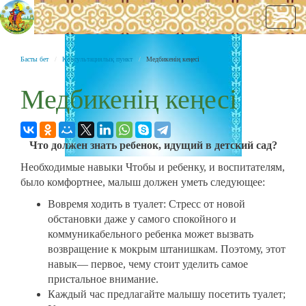
Нави
Басты бет
Консультациялық пункт
Медбикенің кеңесі
Медбикенің кеңесі
Что должен знать ребенок, идущий в детский сад?
Необходимые навыки Чтобы и ребенку, и воспитателям,
было комфортнее, малыш должен уметь следующее:
Вовремя ходить в туалет: Стресс от новой
обстановки даже у самого спокойного и
коммуникабельного ребенка может вызвать
возвращение к мокрым штанишкам. Поэтому, этот
навык— первое, чему стоит уделить самое
пристальное внимание.
Каждый час предлагайте малышу посетить туалет;