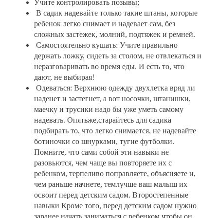
Учите контролировать позывы;
В садик надевайте только такие штаны, которые
ребенок легко снимает и надевает сам, без
сложных застежек, молний, подтяжек и ремней.
Самостоятельно кушать: Учите правильно
держать ложку, сидеть за столом, не отвлекаться и
неразговаривать во время еды. И есть то, что
дают, не выбирая!
Одеваться: Верхнюю одежду двухлетка вряд ли
наденет и застегнет, а вот носочки, штанишки,
маечку и трусики надо бы уже уметь самому
надевать. Опятьже,старайтесь для садика
подбирать то, что легко снимается, не надевайте
ботиночки со шнурками, тугие футболки.
Помните, что сами собой эти навыки не
разовьются, чем чаще вы повторяете их с
ребенком, терпеливо поправляете, объясняете и,
чем раньше начнете, темлучше ваш малыш их
освоит перед детским садом. Второстепенные
навыки Кроме того, перед детским садом нужно
заранее начать заниматься с ребенком,чтобы он