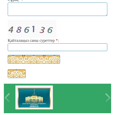
Қайталаңыз саны суреттер
*
: