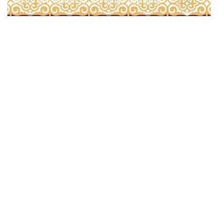
2018 © sh-test.akmol.kz. Все права защищены