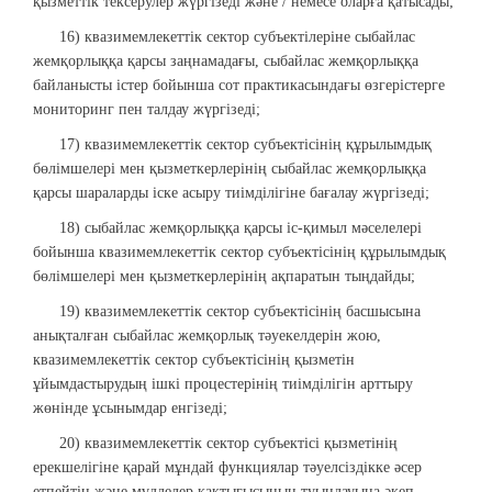
қызметтік тексерулер жүргізеді және / немесе оларға қатысады;
16) квазимемлекеттік сектор субъектілеріне сыбайлас
жемқорлыққа қарсы заңнамадағы, сыбайлас жемқорлыққа
байланысты істер бойынша сот практикасындағы өзгерістерге
мониторинг пен талдау жүргізеді;
17) квазимемлекеттік сектор субъектісінің құрылымдық
бөлімшелері мен қызметкерлерінің сыбайлас жемқорлыққа
қарсы шараларды іске асыру тиімділігіне бағалау жүргізеді;
18) сыбайлас жемқорлыққа қарсы іс-қимыл мәселелері
бойынша квазимемлекеттік сектор субъектісінің құрылымдық
бөлімшелері мен қызметкерлерінің ақпаратын тыңдайды;
19) квазимемлекеттік сектор субъектісінің басшысына
анықталған сыбайлас жемқорлық тәуекелдерін жою,
квазимемлекеттік сектор субъектісінің қызметін
ұйымдастырудың ішкі процестерінің тиімділігін арттыру
жөнінде ұсынымдар енгізеді;
20) квазимемлекеттік сектор субъектісі қызметінің
ерекшелігіне қарай мұндай функциялар тәуелсіздікке әсер
етпейтін және мүдделер қақтығысының туындауына әкеп