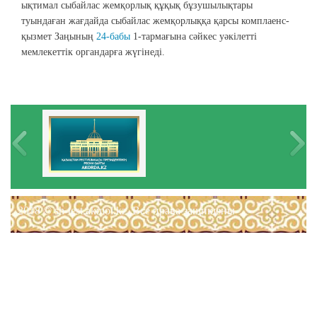
ықтимал сыбайлас жемқорлық құқық бұзушылықтары
туындаған жағдайда сыбайлас жемқорлыққа қарсы комплаенс-
қызмет Заңының
24-бабы
1-тармағына сәйкес уәкілетті
мемлекеттік органдарға жүгінеді.
2018 © sh-test.akmol.kz. Все права защищены