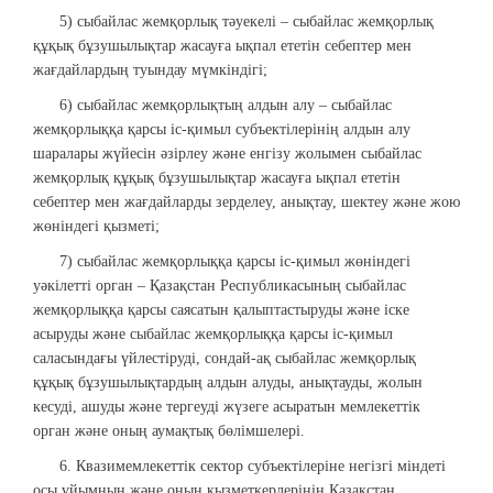
5) сыбайлас жемқорлық тәуекелі – сыбайлас жемқорлық
құқық бұзушылықтар жасауға ықпал ететін себептер мен
жағдайлардың туындау мүмкіндігі;
6) сыбайлас жемқорлықтың алдын алу – сыбайлас
жемқорлыққа қарсы іс-қимыл субъектілерінің алдын алу
шаралары жүйесін әзірлеу және енгізу жолымен сыбайлас
жемқорлық құқық бұзушылықтар жасауға ықпал ететін
себептер мен жағдайларды зерделеу, анықтау, шектеу және жою
жөніндегі қызметі;
7) сыбайлас жемқорлыққа қарсы іс-қимыл жөніндегі
уәкілетті орган – Қазақстан Республикасының сыбайлас
жемқорлыққа қарсы саясатын қалыптастыруды және іске
асыруды және сыбайлас жемқорлыққа қарсы іс-қимыл
саласындағы үйлестіруді, сондай-ақ сыбайлас жемқорлық
құқық бұзушылықтардың алдын алуды, анықтауды, жолын
кесуді, ашуды және тергеуді жүзеге асыратын мемлекеттік
орган және оның аумақтық бөлімшелері.
6. Квазимемлекеттік сектор субъектілеріне негізгі міндеті
осы ұйымның және оның қызметкерлерінің Қазақстан