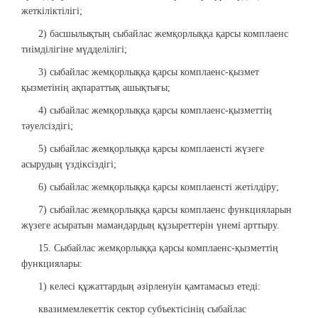
жеткіліктілігі;
2) басшылықтың сыбайлас жемқорлыққа қарсы комплаенс
тиімділігіне мүдделілігі;
3) сыбайлас жемқорлыққа қарсы комплаенс-қызмет
қызметінің ақпараттық ашықтығы;
4) сыбайлас жемқорлыққа қарсы комплаенс-қызметтің
тәуелсіздігі;
5) сыбайлас жемқорлыққа қарсы комплаенсті жүзеге
асырудың үздіксіздігі;
6) сыбайлас жемқорлыққа қарсы комплаенсті жетілдіру;
7) сыбайлас жемқорлыққа қарсы комплаенс функцияларын
жүзеге асыратын мамандардың құзыреттерін үнемі арттыру.
15. Сыбайлас жемқорлыққа қарсы комплаенс-қызметтің
функциялары:
1) келесі құжаттардың әзірленуін қамтамасыз етеді:
квазимемлекеттік сектор субъектісінің сыбайлас