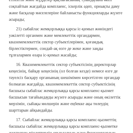
соқпайтын жағдайда комплаенс, іскерлік әдеп, орнықты даму
және басқалар мәселелеріне байланысты функцияларды жүзеге
асырады;
21) сыбайлас жемқорлыққа қарсы іс-қимыл жөніндегі
уәкілетті органмен және мемлекеттік органдармен,
квазимемлекеттік сектор субъектілерімен, қоғамдық
бірлестіктермен, сондай-ақ өзге де жеке және заңды
тұлғалармен өзара іс-қимыл жасайды;
16. Квазимемлекеттік сектор субъектісінің директорлар
кеңесінің, байқау кеңесінің (ол болған кезде) немесе өзге де
тәуелсіз басқару органының шешімімен көрсетілген органдар
болмаған жағдайда, квазимемлекеттік сектор субъектісінің
басшысы сыбайлас жемқорлыққа қарсы комплаенс-қызмет
басшысын тағайындауды жүзеге асырады және оның өкілеттік
мерзімін, сыйақы мөлшерін және еңбекке ақы төлеудің
шарттарын айқындайды.
17. Сыбайлас жемқорлыққа қарсы комплаенс-қызметтің
басшысы сыбайлас жемқорлыққа қарсы комплаенс-қызметке
жүктелген міндеттердің орындалуын және функциялардың