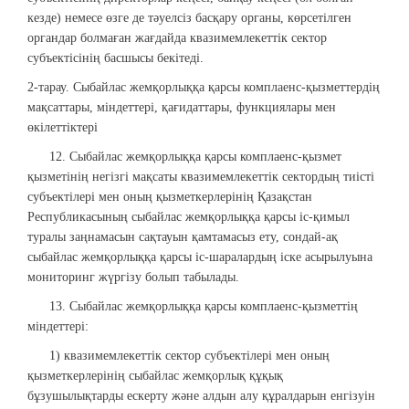
кезде) немесе өзге де тәуелсіз басқару органы, көрсетілген
органдар болмаған жағдайда квазимемлекеттік сектор
субъектісінің басшысы бекітеді.
2-тарау. Сыбайлас жемқорлыққа қарсы комплаенс-қызметтердің
мақсаттары, міндеттері, қағидаттары, функциялары мен
өкілеттіктері
12. Сыбайлас жемқорлыққа қарсы комплаенс-қызмет
қызметінің негізгі мақсаты квазимемлекеттік сектордың тиісті
субъектілері мен оның қызметкерлерінің Қазақстан
Республикасының сыбайлас жемқорлыққа қарсы іс-қимыл
туралы заңнамасын сақтауын қамтамасыз ету, сондай-ақ
сыбайлас жемқорлыққа қарсы іс-шаралардың іске асырылуына
мониторинг жүргізу болып табылады.
13. Сыбайлас жемқорлыққа қарсы комплаенс-қызметтің
міндеттері:
1) квазимемлекеттік сектор субъектілері мен оның
қызметкерлерінің сыбайлас жемқорлық құқық
бұзушылықтарды ескерту және алдын алу құралдарын енгізуін