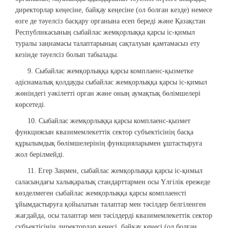
директорлар кеңесіне, байқау кеңесіне (ол болған кезде) немесе
өзге де тәуелсіз басқару органына есеп береді және Қазақстан
Республикасының сыбайлас жемқорлыққа қарсы іс-қимыл
туралы заңнамасы талаптарының сақталуын қамтамасыз ету
кезінде тәуелсіз болып табылады.
9. Сыбайлас жемқорлыққа қарсы комплаенс-қызметке
әдіснамалық қолдауды сыбайлас жемқорлыққа қарсы іс-қимыл
жөніндегі уәкілетті орган және оның аумақтық бөлімшелері
көрсетеді.
10. Сыбайлас жемқорлыққа қарсы комплаенс-қызмет
функциясын квазимемлекеттік сектор субъектісінің басқа
құрылымдық бөлімшелерінің функцияларымен ұштастыруға
жол берілмейді.
11. Егер Заңмен, сыбайлас жемқорлыққа қарсы іс-қимыл
саласындағы халықаралық стандарттармен осы Үлгілік ережеде
көзделмеген сыбайлас жемқорлыққа қарсы комплаенсті
ұйымдастыруға қойылатын талаптар мен тәсілдер белгіленген
жағдайда, осы талаптар мен тәсілдерді квазимемлекеттік сектор
субъектісінің директорлар кеңесі, байқау кеңесі (ол болған