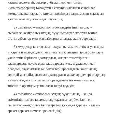
квазимемлекеттік сектор субъектілері мен оның
қызметкерлерінің Қазақстан Республикасының сыбайлас
жемқорлыққа қарсы іс-қимыл жөніндегі заңнамасын сақтауын
қамтамасыз ету жөніндегі функция;
2) сыбайлас жемқорлық тәуекелдерін ішкі талдау –
сыбайлас жемқорлық құқық бұзушылықтар жасауға ықпал
ететін себептер мен жағдайларды анықтау және зерделеу;
3) мүдделер қақтығысы – жауапты мемлекеттік лауазымды
атқаратын адамдардың, мемлекеттік функцияларды орындауға
уәкілеттік берілген адамдардың, оларға теңестірілген
адамдардың, лауазымды адамдардың жеке мүдделері мен
олардың лауазымдық өкілеттіктері арасындағы қайшылық,
мұндай жағдайда аталған адамдардың жеке мүдделері олардың
өз лауазымдық міндеттерін орындамауына және (немесе)
тиісінше орындамауына алып келуі мүмкін;
4) сыбайлас жемқорлық құқық бұзушылық – заңда
әкімшілік немесе қылмыстық жауаптылық белгіленген,
сыбайлас жемқорлық белгілері бар құқыққа қарсы кінәлі іс-
әрекет (әрекет немесе әрекетсіздік);