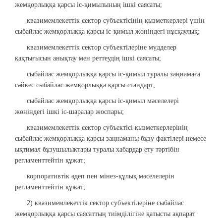
жемқорлыққа қарсы іс-қимылының ішкі саясаты;
квазимемлекеттік сектор субъектісінің қызметкерлері үшін
сыбайлас жемқорлыққа қарсы іс-қимыл жөніндегі нұсқаулық;
квазимемлекеттік сектор субъектілеріне мүдделер
қақтығысын анықтау мен реттеудің ішкі саясаты;
сыбайлас жемқорлыққа қарсы іс-қимыл туралы заңнамаға
сәйкес сыбайлас жемқорлыққа қарсы стандарт;
сыбайлас жемқорлыққа қарсы іс-қимыл мәселелері
жөніндегі ішкі іс-шаралар жоспары;
квазимемлекеттік сектор субъектісі қызметкерлерінің
сыбайлас жемқорлыққа қарсы заңнаманы бұзу фактілері немесе
ықтимал бұзушылықтары туралы хабардар ету тәртібін
регламенттейтін құжат;
корпоративтік әдеп пен мінез-құлық мәселелерін
регламенттейтін құжат;
2) квазимемлекеттік сектор субъектілеріне сыбайлас
жемқорлыққа қарсы саясаттың тиімділігіне қатысты ақпарат