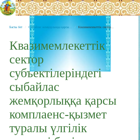
Басты бет
Сыбайлас жемқорлыққа қарсы...
Квазимемлекеттік сектор...
Квазимемлекеттік
сектор
субъектілеріндегі
сыбайлас
жемқорлыққа қарсы
комплаенс-қызмет
туралы үлгілік