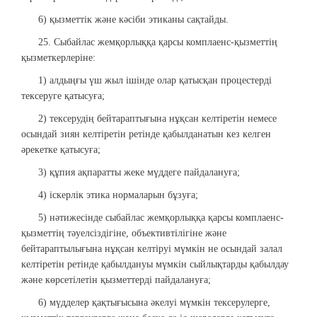
6) қызметтік және кәсіби этиканы сақтайды.
25. Сыбайлас жемқорлыққа қарсы комплаенс-қызметтің
қызметкерлеріне:
1) алдыңғы үш жыл ішінде олар қатысқан процестерді
тексеруге қатысуға;
2) тексерудің бейтараптығына нұқсан келтіретін немесе
осындай зиян келтіретін ретінде қабылданатын кез келген
әрекетке қатысуға;
3) құпия ақпаратты жеке мүддеге пайдалануға;
4) іскерлік этика нормаларын бұзуға;
5) нәтижесінде сыбайлас жемқорлыққа қарсы комплаенс-
қызметтің тәуелсіздігіне, объективтілігіне және
бейтараптылығына нұқсан келтіруі мүмкін не осындай залал
келтіретін ретінде қабылдануы мүмкін сыйлықтарды қабылдау
және көрсетілетін қызметтерді пайдалануға;
6) мүдделер қақтығысына әкелуі мүмкін тексерулерге,