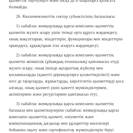
қызметтік тергеулерге және басқа да іс-шараларға қатысуға
болмайды.
26. Квазимемлекеттік сектор субъектісінің басшылығы:
1) сыбайлас жемқорлыққа қарсы комплаенс-қызметтің
қызметін жүзеге асыру үшін тиімді орта құруға жәрдемдесу,
оның мақсаттарын, міндеттерін, функциялары мен міндеттерін
орындауға, құқықтарын іске асыруға жәрдемдесуі;
2) сыбайлас жемқорлыққа қарсы комплаенс-қызметтің
қызметін әкімшілік (ұйымдық-техникалық) қамтамасыз етуді
жүзеге асыру, оның ішінде ақпараттық жүйелер мен
қосымшаларды (қажетті дерекқорларға қолжетімділікті) және
өзге де тауарларды, жұмыстарды, көрсетілетін қызметтерді қоса
алғанда, оның қызметі үшін қажетті мүмкіндіктермен,
активтермен және ресурстармен қамтамасыз етуі;
3) сыбайлас жемқорлыққа қарсы комплаенс-қызметтің
басшысы мен қызметкерлеріне сыбайлас жемқорлыққа қарсы
комплаенс-қызметтің қызметі, әлеуметтік және
коммуникациялық дағдылар мен құзыреттер мәселелері
бойынша оқыту және сертификаттау мүмкіндіктерін беруі