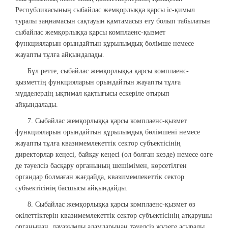
Республикасының сыбайлас жемқорлыққа қарсы іс-қимыл
туралы заңнамасын сақтауын қамтамасыз ету болып табылатын
сыбайлас жемқорлыққа қарсы комплаенс-қызмет
функцияларын орындайтын құрылымдық бөлімше немесе
жауапты тұлға айқындалады.
Бұл ретте, сыбайлас жемқорлыққа қарсы комплаенс-
қызметтің функцияларын орындайтын жауапты тұлға
мүдделердің ықтимал қақтығысы ескеріле отырып
айқындалады.
7. Сыбайлас жемқорлыққа қарсы комплаенс-қызмет
функцияларын орындайтын құрылымдық бөлімшені немесе
жауапты тұлға квазимемлекеттік сектор субъектісінің
директорлар кеңесі, байқау кеңесі (ол болған кезде) немесе өзге
де тәуелсіз басқару органының шешімімен, көрсетілген
органдар болмаған жағдайда, квазимемлекеттік сектор
субъектісінің басшысы айқындайды.
8. Сыбайлас жемқорлыққа қарсы комплаенс-қызмет өз
өкілеттіктерін квазимемлекеттік сектор субъектісінің атқарушы
органынан, лауазымды адамдарынан тәуелсіз жүзеге асырады,