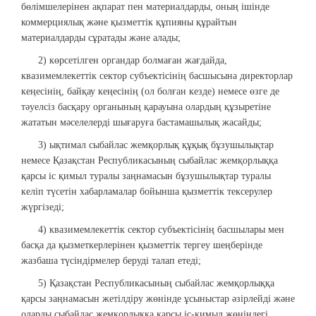
бөлімшелерінен ақпарат пен материалдарды, оның ішінде
коммерциялық және қызметтік құпияны құрайтын
материалдарды сұратады және алады;
2) көрсетілген органдар болмаған жағдайда,
квазимемлекеттік сектор субъектісінің басшысына директорлар
кеңесінің, байқау кеңесінің (ол болған кезде) немесе өзге де
тәуелсіз басқару органының қарауына олардың құзыретіне
жататын мәселелерді шығаруға бастамашылық жасайды;
3) ықтимал сыбайлас жемқорлық құқық бұзушылықтар
немесе Қазақстан Республикасының сыбайлас жемқорлыққа
қарсы іс қимыл туралы заңнамасын бұзушылықтар туралы
келіп түсетін хабарламалар бойынша қызметтік тексерулер
жүргізеді;
4) квазимемлекеттік сектор субъектісінің басшылары мен
басқа да қызметкерлерінен қызметтік тергеу шеңберінде
жазбаша түсіндірмелер беруді талап етеді;
5) Қазақстан Республикасының сыбайлас жемқорлыққа
қарсы заңнамасын жетілдіру жөнінде ұсыныстар әзірлейді және
оларды сыбайлас жемқорлыққа қарсы іс-қимыл жөніндегі