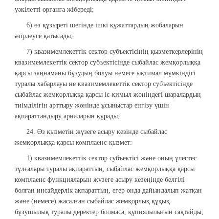
уәкілетті органға жібереді;
6) өз құзыреті шегінде ішкі құжаттардың жобаларын
әзірлеуге қатысады;
7) квазимемлекеттік сектор субъектісінің қызметкерлерінің
квазимемлекеттік сектор субъектісінде сыбайлас жемқорлыққа
қарсы заңнаманы бұзудың болуы немесе ықтимал мүмкіндігі
туралы хабарлауы не квазимемлекеттік сектор субъектісінде
сыбайлас жемқорлыққа қарсы іс-қимыл жөніндегі шаралардың
тиімділігін арттыру жөнінде ұсыныстар енгізу үшін
ақпараттандыру арналарын құрады;
24. Өз қызметін жүзеге асыру кезінде сыбайлас
жемқорлыққа қарсы комплаенс-қызмет:
1) квазимемлекеттік сектор субъектісі және оның үлестес
тұлғалары туралы ақпараттың, сыбайлас жемқорлыққа қарсы
комплаенс функцияларын жүзеге асыру кезеңінде белгілі
болған инсайдерлік ақпараттың, егер онда дайындалып жатқан
және (немесе) жасалған сыбайлас жемқорлық құқық
бұзушылық туралы деректер болмаса, құпиялылығын сақтайды;