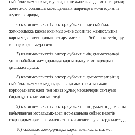
сыбайлас жемқорлық тәуекелдеріне және оларды митигациялау
және жою бойынша қабылданатын шараларға мониторингті
жүзеге асырады;
6) квазимемлекеттік сектор субъектісінде сыбайлас
жемқорлыққа қарсы іс-қимыл және сыбайлас жемқорлыққа
қарсы мәдениетті қалыптастыру мәселелері бойынша түсіндіру
іс-шараларын жүргізеді;
7) квазимемлекеттік сектор субъектісінің қызметкерлері
үшін сыбайлас жемқорлыққа қарсы оқыту семинарларын
ұйымдастырады;
8) квазимемлекеттік сектор субъектісі қызметкерлерінің
сыбайлас жемқорлыққа қарсы іс қимыл саясатын және
корпоративтік әдеп пен мінез құлық мәселелерін сақтауын
бақылауды қамтамасыз етеді;
9) квазимемлекеттік сектор субъектісінің ұжымында жалпы
қабылданған моральдық-әдеп нормаларына сәйкес келетін
өзара қарым-қатынас мәдениетін қалыптастыруға жәрдемдеседі;
10) сыбайлас жемқорлыққа қарсы комплаенс-қызмет