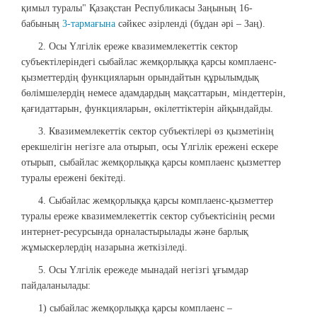
қимыл туралы" Қазақстан Республикасы Заңының 16-
бабының
3-тармағына
сәйкес әзірленді (бұдан әрі – Заң).
2. Осы Үлгілік ереже квазимемлекеттік сектор
субъектілеріндегі сыбайлас жемқорлыққа қарсы комплаенс-
қызметтердің функцияларын орындайтын құрылымдық
бөлімшелердің немесе адамдардың мақсаттарын, міндеттерін,
қағидаттарын, функцияларын, өкілеттіктерін айқындайды.
3. Квазимемлекеттік сектор субъектілері өз қызметінің
ерекшелігін негізге ала отырып, осы Үлгілік ережені ескере
отырып, сыбайлас жемқорлыққа қарсы комплаенс қызметтер
туралы ережені бекітеді.
4. Сыбайлас жемқорлыққа қарсы комплаенс-қызметтер
туралы ереже квазимемлекеттік сектор субъектісінің ресми
интернет-ресурсында орналастырылады және барлық
жұмыскерлердің назарына жеткізіледі.
5. Осы Үлгілік ережеде мынадай негізгі ұғымдар
пайдаланылады:
1) сыбайлас жемқорлыққа қарсы комплаенс –