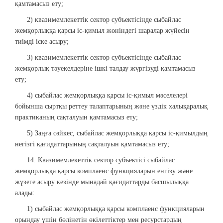
қамтамасыз ету;
2) квазимемлекеттік сектор субъектісінде сыбайлас
жемқорлыққа қарсы іс-қимыл жөніндегі шаралар жүйесін
тиімді іске асыру;
3) квазимемлекеттік сектор субъектісінде сыбайлас
жемқорлық тәуекелдеріне ішкі талдау жүргізуді қамтамасыз
ету;
4) сыбайлас жемқорлыққа қарсы іс-қимыл мәселелері
бойынша сыртқы реттеу талаптарының және үздік халықаралық
практиканың сақталуын қамтамасыз ету;
5) Заңға сәйкес, сыбайлас жемқорлыққа қарсы іс-қимылдың
негізгі қағидаттарының сақталуын қамтамасыз ету;
14. Квазимемлекеттік сектор субъектісі сыбайлас
жемқорлыққа қарсы комплаенс функцияларын енгізу және
жүзеге асыру кезінде мынадай қағидаттарды басшылыққа
алады:
1) сыбайлас жемқорлыққа қарсы комплаенс функцияларын
орындау үшін бөлінетін өкілеттіктер мен ресурстардың