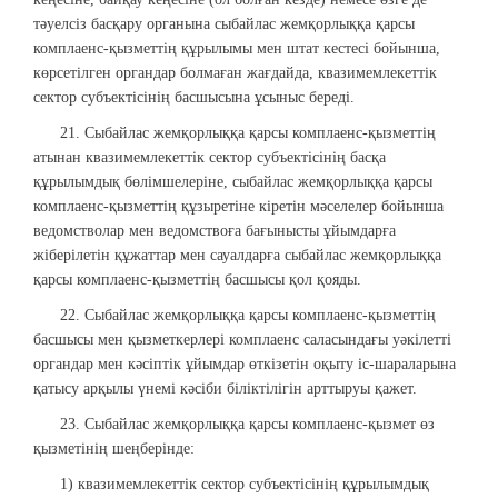
тәуелсіз басқару органына сыбайлас жемқорлыққа қарсы
комплаенс-қызметтің құрылымы мен штат кестесі бойынша,
көрсетілген органдар болмаған жағдайда, квазимемлекеттік
сектор субъектісінің басшысына ұсыныс береді.
21. Сыбайлас жемқорлыққа қарсы комплаенс-қызметтің
атынан квазимемлекеттік сектор субъектісінің басқа
құрылымдық бөлімшелеріне, сыбайлас жемқорлыққа қарсы
комплаенс-қызметтің құзыретіне кіретін мәселелер бойынша
ведомстволар мен ведомствоға бағынысты ұйымдарға
жіберілетін құжаттар мен сауалдарға сыбайлас жемқорлыққа
қарсы комплаенс-қызметтің басшысы қол қояды.
22. Сыбайлас жемқорлыққа қарсы комплаенс-қызметтің
басшысы мен қызметкерлері комплаенс саласындағы уәкілетті
органдар мен кәсіптік ұйымдар өткізетін оқыту іс-шараларына
қатысу арқылы үнемі кәсіби біліктілігін арттыруы қажет.
23. Сыбайлас жемқорлыққа қарсы комплаенс-қызмет өз
қызметінің шеңберінде:
1) квазимемлекеттік сектор субъектісінің құрылымдық