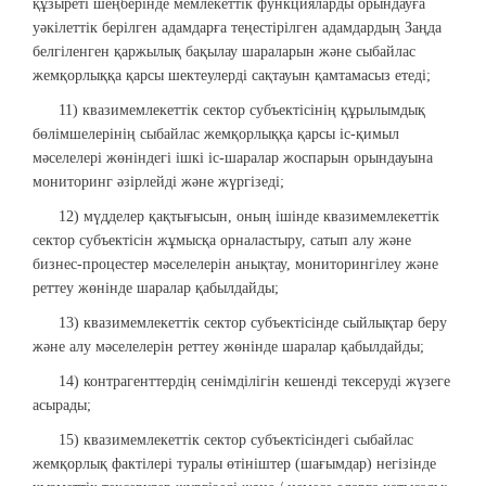
құзыреті шеңберінде мемлекеттік функцияларды орындауға
уәкілеттік берілген адамдарға теңестірілген адамдардың Заңда
белгіленген қаржылық бақылау шараларын және сыбайлас
жемқорлыққа қарсы шектеулерді сақтауын қамтамасыз етеді;
11) квазимемлекеттік сектор субъектісінің құрылымдық
бөлімшелерінің сыбайлас жемқорлыққа қарсы іс-қимыл
мәселелері жөніндегі ішкі іс-шаралар жоспарын орындауына
мониторинг әзірлейді және жүргізеді;
12) мүдделер қақтығысын, оның ішінде квазимемлекеттік
сектор субъектісін жұмысқа орналастыру, сатып алу және
бизнес-процестер мәселелерін анықтау, мониторингілеу және
реттеу жөнінде шаралар қабылдайды;
13) квазимемлекеттік сектор субъектісінде сыйлықтар беру
және алу мәселелерін реттеу жөнінде шаралар қабылдайды;
14) контрагенттердің сенімділігін кешенді тексеруді жүзеге
асырады;
15) квазимемлекеттік сектор субъектісіндегі сыбайлас
жемқорлық фактілері туралы өтініштер (шағымдар) негізінде