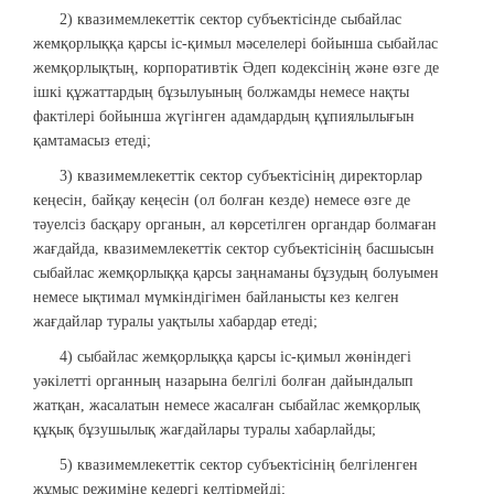
2) квазимемлекеттік сектор субъектісінде сыбайлас
жемқорлыққа қарсы іс-қимыл мәселелері бойынша сыбайлас
жемқорлықтың, корпоративтік Әдеп кодексінің және өзге де
ішкі құжаттардың бұзылуының болжамды немесе нақты
фактілері бойынша жүгінген адамдардың құпиялылығын
қамтамасыз етеді;
3) квазимемлекеттік сектор субъектісінің директорлар
кеңесін, байқау кеңесін (ол болған кезде) немесе өзге де
тәуелсіз басқару органын, ал көрсетілген органдар болмаған
жағдайда, квазимемлекеттік сектор субъектісінің басшысын
сыбайлас жемқорлыққа қарсы заңнаманы бұзудың болуымен
немесе ықтимал мүмкіндігімен байланысты кез келген
жағдайлар туралы уақтылы хабардар етеді;
4) сыбайлас жемқорлыққа қарсы іс-қимыл жөніндегі
уәкілетті органның назарына белгілі болған дайындалып
жатқан, жасалатын немесе жасалған сыбайлас жемқорлық
құқық бұзушылық жағдайлары туралы хабарлайды;
5) квазимемлекеттік сектор субъектісінің белгіленген
жұмыс режиміне кедергі келтірмейді;