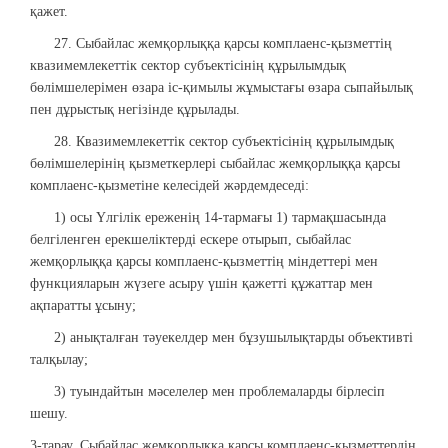
қажет.
27. Сыбайлас жемқорлыққа қарсы комплаенс-қызметтің
квазимемлекеттік сектор субъектісінің құрылымдық
бөлімшелерімен өзара іс-қимылы жұмыстағы өзара сыпайылық
пен дұрыстық негізінде құрылады.
28. Квазимемлекеттік сектор субъектісінің құрылымдық
бөлімшелерінің қызметкерлері сыбайлас жемқорлыққа қарсы
комплаенс-қызметіне келесідей жәрдемдеседі:
1) осы Үлгілік ереженің 14-тармағы 1) тармақшасында
белгіленген ерекшеліктерді ескере отырып, сыбайлас
жемқорлыққа қарсы комплаенс-қызметтің міндеттері мен
функцияларын жүзеге асыру үшін қажетті құжаттар мен
ақпаратты ұсыну;
2) анықталған тәуекелдер мен бұзушылықтарды объективті
талқылау;
3) туындайтын мәселелер мен проблемаларды бірлесіп
шешу.
3-тарау. Сыбайлас жемқорлыққа қарсы комплаенс-қызметтердің