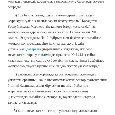
жинауды, өңдеуді, қорытуды, талдауды және бағалауды жүзеге
асырады;
3) "Сыбайлас жемқорлық тәуекелдеріне ішкі талдау
жүргізудің үлгілік қағидаларын бекіту туралы" Қазақстан
Республикасы Мемлекеттік қызмет істері және сыбайлас
жемқорлыққа қарсы іс-қимыл агенттігі Төрағасының 2016
жылғы 19 қазандағы № 12 бұйрығымен бекітілген сыбайлас
жемқорлық тәуекелдеріне ішкі талдау жүргізудің
үлгілік
қағидаларына
(нормативтік құқықтық актілерді
мемлекеттік тіркеу тізілімінде тіркелген № 14441) сәйкес
квазимемлекеттік сектор субъектісінің қызметіндегі сыбайлас
жемқорлық тәуекелдеріне ішкі талдау жүргізуді үйлестіреді;
4) сыбайлас жемқорлыққа қарсы іс-қимыл жөніндегі
уәкілетті органның және квазимемлекеттік сектор субъектісінің
бірінші басшыларының бірлескен шешімі бойынша
жүргізілетін квазимемлекеттік сектор субъектісінің
қызметіндегі сыбайлас жемқорлық тәуекелдерін сыртқы
талдауға қатысады;
5) квазимемлекеттік сектор субъектісінде анықталған