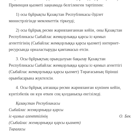
Превенция қызметі заңнамада белгіленген тәртіппен:
1) осы бұйрықты Қазақстан Республикасы Әділет
министрлігінде мемлекеттік тіркеуді;
2) осы бұйрық ресми жарияланғаннан кейін, оны Қазақстан
Республикасы Сыбайлас жемқорлыққа қарсы іс-қимыл
агенттігінің (Сыбайлас жемқорлыққа қарсы қызмет) интернет-
ресурсында орналастыруды қамтамасыз етсін.
3. Осы бұйрықтың орындалуын бақылау Қазақстан
Республикасы Сыбайлас жемқорлыққа қарсы іс-қимыл агенттігі
(Сыбайлас жемқорлыққа қарсы қызмет) Төрағасының бірінші
орынбасарына жүктелсін.
4. Осы бұйрық алғашқы ресми жарияланған күнінен кейін,
күнтізбелік он күн өткен соң қолданысқа енгізіледі.
Қазақстан Республикасы
Сыбайлас жемқорлыққа қарсы
іс-қимыл агенттігінің
О. Бе
(Сыбайлас жемқорлыққа қарсы қызмет)
Төрағасы