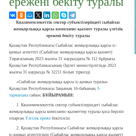
ережені бекіту туралы
Квазимемлекеттік сектор субъектілеріндегі сыбайлас
жемқорлыққа қарсы комплаенс-қызмет туралы үлгілік
ережені бекіту туралы
Қазақстан Республикасы Сыбайлас жемқорлыққа қарсы іс-
қимыл агенттігі (Сыбайлас жемқорлыққа қарсы қызмет)
Төрағасының 2023 жылғы 31 наурыздағы № 112 бұйрығы.
Қазақстан Республикасының Әділет министірлігінде 2023
жылғы 31 наурызда № 32211 болып тіркелді
«Сыбайлас жемқорлыққа қарсы іс-қимыл туралы»
Қазақстан Республикасы Заңының 16-бабының
3-
тармағына
сәйкес
БҰЙЫРАМЫН:
1. Квазимемлекеттік сектор субъектілеріндегі сыбайлас
жемқорлыққа қарсы комплаенс-қызметтер туралы қоса беріліп
отырған
Үлгілік ереже
бекітілсін.
2. Қазақстан Республикасы Сыбайлас жемқорлыққа қарсы
іс-қимыл агенттігінің (Сыбайлас жемқорлыққа қарсы қызмет)