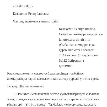
«КЕЛІСІЛДІ»
Қазақстан Республикасы
Ұлттық экономика министрлігі
Қазақстан Республикасы
Сыбайлас жемқорлыққа қарсы
іс-қимыл агенттігінің
(Сыбайлас жемқорлыққа
қарсы қызмет) Төрағасы
2023 жылғы 31 наурыздағы
№112 бұйрығына
қосымша
Квазимемлекеттік сектор субъектілеріндегі сыбайлас
жемқорлыққа қарсы комплаенс-қызметтер туралы үлгілік ереже
1-тарау. Жалпы ережелер
1. Осы квазимемлекеттік сектор субъектілеріндегі сыбайлас
жемқорлыққа қарсы комплаенс-қызметтер туралы үлгілік ереже
(бұдан әрі – Үлгілік ереже) "Сыбайлас жемқорлыққа қарсы іс-