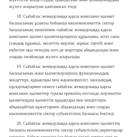
жүзеге асырылуын қамтамасыз етеді.
18. Сыбайлас жемқорлыққа қарсы комплаенс-қызмет
басшысының ұсынуы бойынша квазимемлекеттік сектор
басшысының шешімімен сыбайлас жемқорлыққа қарсы
комплаенс-қызмет қызметкерлерінің құрылымы, штат саны
(сандық құрамы), өкілеттік мерзімі, жұмыс тәртібі және
еңбегіне ақы төлеудің өзге де шарттары айқындалады және
оларды тағайындау жүзеге асырылады.
19. Сыбайлас жемқорлыққа қарсы комплаенс-қызмет
басшысының және қызметкерлерінің функционалдық
міндеттері, құқықтары мен жауапкершілігі лауазымдық
нұсқаулықтармен немесе сыбайлас жемқорлыққа қарсы
комплаенс-қызметтер туралы ереженің негізінде әзірленетін
қызметкердің қызметтік құқықтары мен міндеттерін
айқындайтын құжаттармен айқындалады және оларды
квазимемлекеттік сектор субъектісінің басшысы бекітеді.
20. Сыбайлас жемқорлыққа қарсы комплаенс-қызметтің
басшысы квазимемлекеттік сектор субъектісінің директорлар
кеңесіне, байқау кеңесіне (ол болған кезде) немесе өзге де