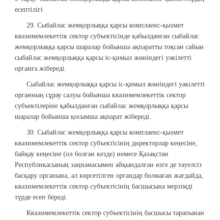
есептілігі
29. Сыбайлас жемқорлыққа қарсы комплаенс-қызмет
квазимемлекеттік сектор субъектісінде қабылданған сыбайлас
жемқорлыққа қарсы шаралар бойынша ақпаратты тоқсан сайын
сыбайлас жемқорлыққа қарсы іс-қимыл жөніндегі уәкілетті
органға жібереді.
Сыбайлас жемқорлыққа қарсы іс-қимыл жөніндегі уәкілетті
органның сұрау салуы бойынша квазимемлекеттік сектор
субъектілеріне қабылданған сыбайлас жемқорлыққа қарсы
шаралар бойынша қосымша ақпарат жібереді.
30. Сыбайлас жемқорлыққа қарсы комплаенс-қызмет
квазимемлекеттік сектор субъектісінің директорлар кеңесіне,
байқау кеңесіне (ол болған кезде) немесе Қазақстан
Республикасының заңнамасымен айқындалған өзге де тәуелсіз
басқару органына, ал көрсетілген органдар болмаған жағдайда,
квазимемлекеттік сектор субъектісінің басшысына мерзімді
түрде есеп береді.
Квазимемлекеттік сектор субъектісінің басшысы тарапынан