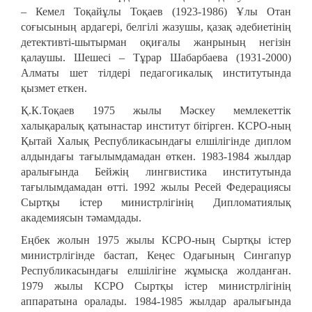
– Кемел Тоқайұлы Тоқаев (1923-1986) Ұлы Отан
соғысының ардагері, белгілі жазушы, қазақ әдебиетінің
детективті-шытырман оқиғалы жанрының негізін
қалаушы. Шешесі – Тұрар Шабарбаева (1931-2000)
Алматы шет тілдері педагогикалық институтында
қызмет еткен.
Қ.К.Тоқаев 1975 жылы Мәскеу мемлекеттік
халықаралық қатынастар институт бітірген. КСРО-ның
Қытай Халық Республикасындағы елшілігінде диплом
алдындағы тағылымдамадан өткен. 1983-1984 жылдар
аралығында Бейжің лингвистика институтында
тағылымдамадан өтті. 1992 жылы Ресей Федерациясы
Сыртқы істер министрлігінің Дипломатиялық
академиясын тәмамдады.
Еңбек жолын 1975 жылы КСРО-ның Сыртқы істер
министрлігінде бастап, Кеңес Одағының Сингапур
Республикасындағы елшілігіне жұмысқа жолданған.
1979 жылы КСРО Сыртқы істер министрлігінің
аппаратына оралады. 1984-1985 жылдар аралығында