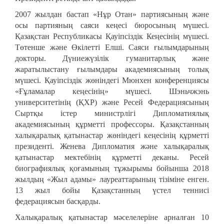
2007 жылдан бастап «Нұр Отан» партиясының және
осы партияның саяси кеңесі бюросының мүшесі.
Қазақстан Республикасы Қауіпсіздік Кеңесінің мүшесі.
Төтенше және Өкілетті Елші. Саяси ғылымдарының
докторы. Дүниежүзілік гуманитарлық және
жаратылыстану ғылымдары академиясының толық
мүшесі. Қауіпсіздік жөніндегі Мюнхен конференциясы
«Ғұламалар кеңесінің» мүшесі. Шэньчжэнь
университетінің (ҚХР) және Ресей Федерациясының
Сыртқы істер министрлігі Дипломатиялық
академиясының құрметті профессоры. Қазақстанның
халықаралық қатынастар жөніндегі кеңесінің құрметті
президенті. Женева Дипломатия және халықаралық
қатынастар мектебінің құрметті деканы. Ресей
биографиялық қоғамының тұжырымы бойынша 2018
жылдың «Жыл адамы» лауреаттарының тізіміне енген.
13 жыл бойы Қазақстанның үстел теннисі
федерациясын басқарды.
Халықаралық қатынастар мәселелеріне арналған 10