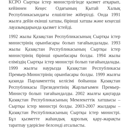
КСРО Сыртқы істер министрлігінде қызмет атқарып,
кейіннен Кеңес Одағының Қытай Халық
Республикасындағы елшілігіне жіберілді. Онда 1991
жылға дейін екінші хатшы, бірінші хатшы және кеңесші
лауазымдарында қызмет істейді.
1992 жылы Қазақстан Республикасының Сыртқы істер
министрінің орынбасары болып тағайындалады. 1993
жылы Қазақстан Республикасының Сыртқы істер
министрінің бірінші орынбасары болды. 1994 жылы
еліміздің Сыртқы істер министрі болып тағайындалады.
1999 жылғы наурызда Қазақстан Республикасы
Премьер-Министрінің орынбасары болды. 1999 жылғы
қазанда Парламенттің келісімі бойынша Қазақстан
Республикасы Президентінің Жарлығымен Премьер-
Министр болып тағайындалды. 2002 жылғы қаңтарда
Қазақстан Республикасының Мемлекеттік хатшысы –
Сыртқы істер министрі болды. 2003-2007 жылдары –
Қазақстан Республикасының Сыртқы істер министрі.
Бұл қызметте жаһандық ядролық қару-жарақты
таратпау үдерісіне белсенді атсалысты.