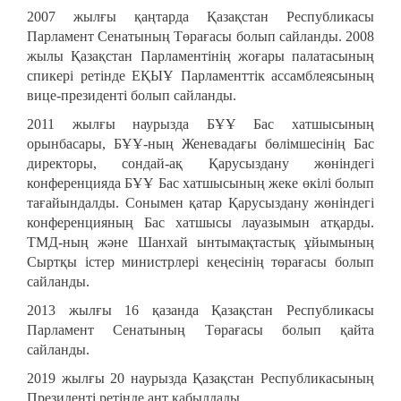
2007 жылғы қаңтарда Қазақстан Республикасы
Парламент Сенатының Төрағасы болып сайланды. 2008
жылы Қазақстан Парламентінің жоғары палатасының
спикері ретінде ЕҚЫҰ Парламенттік ассамблеясының
вице-президенті болып сайланды.
2011 жылғы наурызда БҰҰ Бас хатшысының
орынбасары, БҰҰ-ның Женевадағы бөлімшесінің Бас
директоры, сондай-ақ Қарусыздану жөніндегі
конференцияда БҰҰ Бас хатшысының жеке өкілі болып
тағайындалды. Сонымен қатар Қарусыздану жөніндегі
конференцияның Бас хатшысы лауазымын атқарды.
ТМД-ның және Шанхай ынтымақтастық ұйымының
Сыртқы істер министрлері кеңесінің төрағасы болып
сайланды.
2013 жылғы 16 қазанда Қазақстан Республикасы
Парламент Сенатының Төрағасы болып қайта
сайланды.
2019 жылғы 20 наурызда Қазақстан Республикасының
Президенті ретінде ант қабылдады.