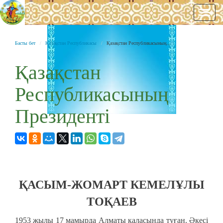
Нави
Басты бет
Қазақстан Республикасы
Қазақстан Республикасының...
Қазақстан
Республикасының
Президенті
ҚАСЫМ-ЖОМАРТ КЕМЕЛҰЛЫ
ТОҚАЕВ
1953 жылы 17 мамырда Алматы қаласында туған. Әкесі