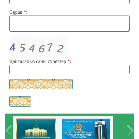
Сұрақ
*
:
Қайталаңыз саны суреттер
*
: