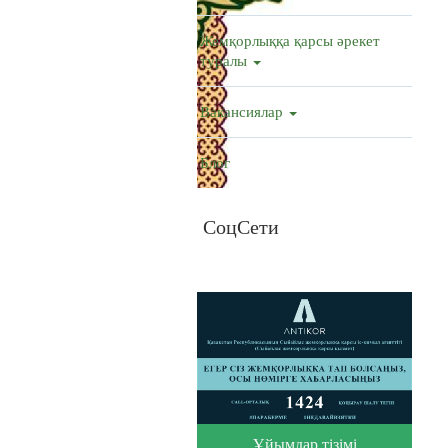
Жемқорлыққа қарсы әрекет
туралы
Вакансиялар
Блог
СоцСети
Ұйымдар тізімі