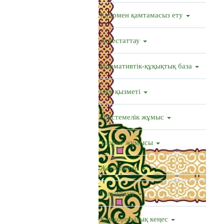
Кадрмен қамтамасыз ету
Аттестаттау
Нормативтік-құқықтық база
Оқу қызметі
Әдістемелік жұмыс
Тәрбие жұмысы
Жетістіктер
Тамақтану
Қамқоршылық кеңес