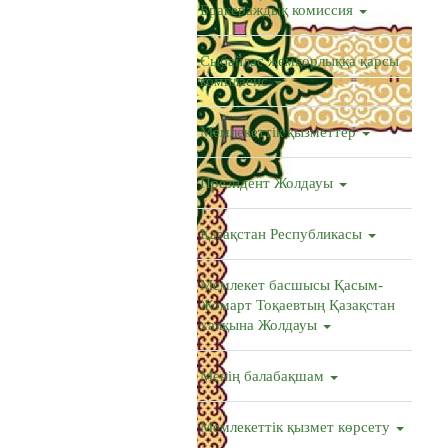
Бракераждық комиссия
Сыбайлас жемқорлыққа қарсы
комплаенс
Мемлекеттік қызметтер
Президент Жолдауы
Қазақстан Республикасы
Мемлекет басшысы Қасым-
Жомарт Тоқаевтың Қазақстан
халқына Жолдауы
Менің балабақшам
Мемлекеттік қызмет көрсету