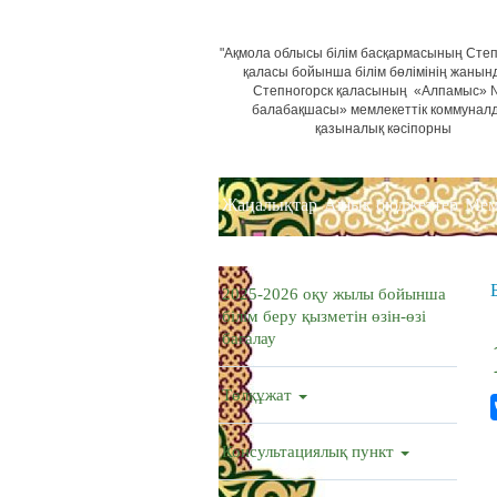
"Ақмола облысы білім басқармасының Степ
қаласы бойынша білім бөлімінің жанын
Степногорск қаласының «Алпамыс»
балабақшасы» мемлекеттік коммунал
қазыналық кәсіпорны
Жаңалықтар
Ашық бюджеттер
Мем
2025-2026 оқу жылы бойынша
білім беру қызметін өзін-өзі
бағалау
Төлқұжат
Консультациялық пункт