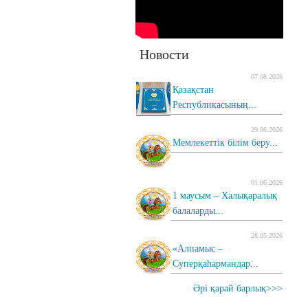
Новости
07.08.2026
Қазақстан
Республикасының...
29.06.2026
Мемлекеттік білім беру...
01.06.2026
1 маусым – Халықаралық
балаларды...
28.05.2026
«Алпамыс –
Суперқаһармандар...
Әрі қарай барлық>>>