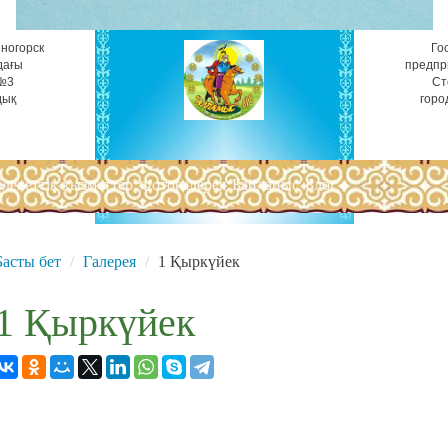
ногорск
Го
дағы
предпр
 №3
Ст
дық
горо
лекеттік қызметтер
Фотогалерея
Байланыс
Блог
Басты бет
Галерея
1 Қыркүйек
1 Қыркүйек