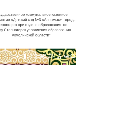
сударственное коммунальное казенное
иятие «Детский сад №3 «Алпамыс» города
епногорск при отделе образования по
ду Степногорск управления образования
Акмолинской области"
KZ
RU
EN