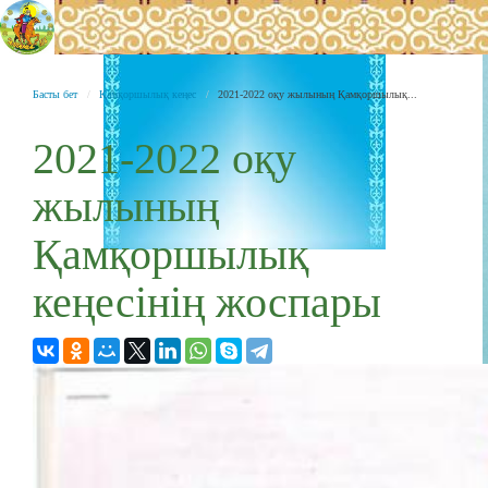
Басты бет
Қамқоршылық кеңес
2021-2022 оқу жылының Қамқоршылық...
2021-2022 оқу
жылының
Қамқоршылық
кеңесінің жоспары