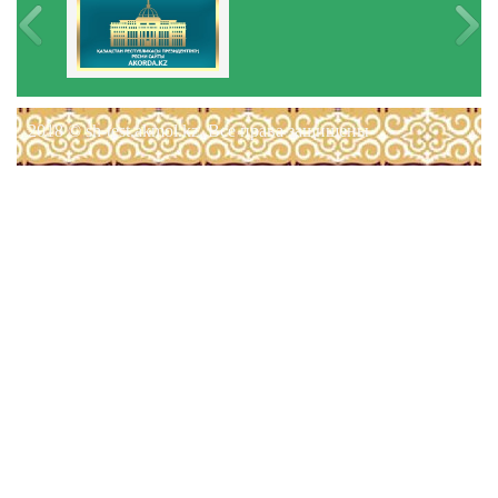
2018 © sh-test.akmol.kz. Все права защищены