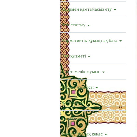
Кадрмен қамтамасыз ету
Аттестаттау
Нормативтік-құқықтық база
Оқу қызметі
Әдістемелік жұмыс
Тәрбие жұмысы
Жетістіктер
Тамақтану
Қамқоршылық кеңес