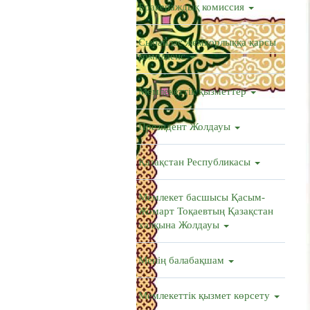
Бракераждық комиссия
Сыбайлас жемқорлыққа қарсы
комплаенс
Мемлекеттік қызметтер
Президент Жолдауы
Қазақстан Республикасы
Мемлекет басшысы Қасым-
Жомарт Тоқаевтың Қазақстан
халқына Жолдауы
Менің балабақшам
Мемлекеттік қызмет көрсету