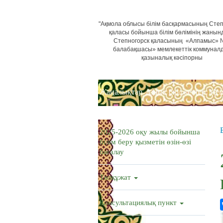
"Ақмола облысы білім басқармасының Степ
қаласы бойынша білім бөлімінің жанын
Степногорск қаласының «Алпамыс»
балабақшасы» мемлекеттік коммунал
қазыналық кәсіпорны
Жаңалықтар
Ашық бюджеттер
Мем
2025-2026 оқу жылы бойынша
білім беру қызметін өзін-өзі
бағалау
Төлқұжат
Консультациялық пункт