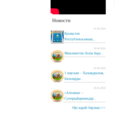
Новости
07.08.2026
Қазақстан
Республикасының...
29.06.2026
Мемлекеттік білім беру...
01.06.2026
1 маусым – Халықаралық
балаларды...
28.05.2026
«Алпамыс –
Суперқаһармандар...
Әрі қарай барлық>>>