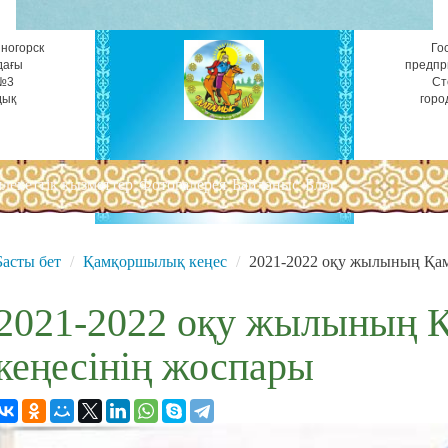
ногорск
Го
дағы
предпр
 №3
Ст
дық
горо
лекеттік қызметтер
Фотогалерея
Байланыс
Блог
Басты бет
Қамқоршылық кеңес
2021-2022 оқу жылының Қа
2021-2022 оқу жылының
кеңесінің жоспары