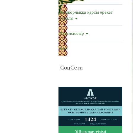
Жемқорлыққа қарсы әрекет
туралы
Вакансиялар
Блог
СоцСети
Ұйымдар тізімі