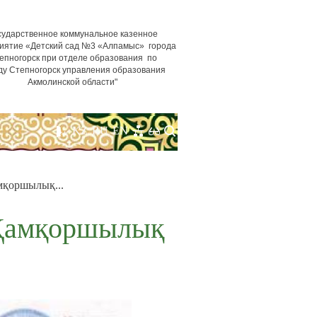
сударственное коммунальное казенное
иятие «Детский сад №3 «Алпамыс» города
епногорск при отделе образования по
ду Степногорск управления образования
Акмолинской области"
KZ
RU
EN
мқоршылық...
 Қамқоршылық