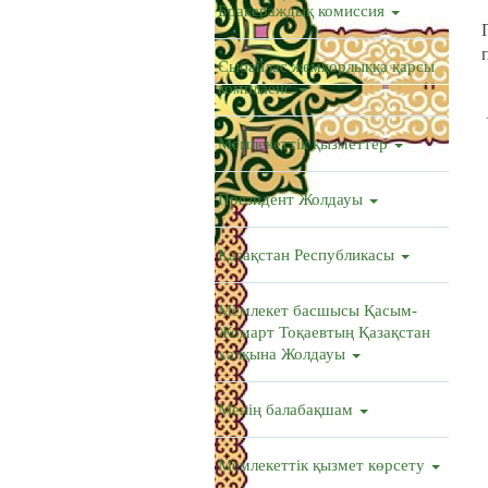
Бракераждық комиссия
Сыбайлас жемқорлыққа қарсы
комплаенс
Мемлекеттік қызметтер
Президент Жолдауы
Қазақстан Республикасы
Мемлекет басшысы Қасым-
Жомарт Тоқаевтың Қазақстан
халқына Жолдауы
Менің балабақшам
Мемлекеттік қызмет көрсету