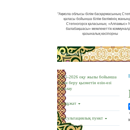
"Ақмола облысы білім басқармасының Степ
қаласы бойынша білім бөлімінің жанын
Степногорск қаласының «Алпамыс»
балабақшасы» мемлекеттік коммунал
қазыналық кәсіпорны
Жаңалықтар
Ашық бюджеттер
Мем
2025-2026 оқу жылы бойынша
білім беру қызметін өзін-өзі
бағалау
Төлқұжат
Консультациялық пункт