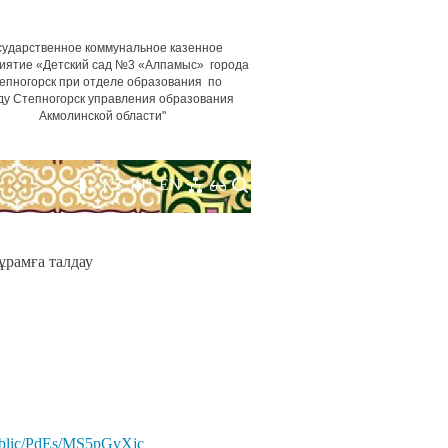
сударственное коммунальное казенное
иятие «Детский сад №3 «Алпамыс» города
епногорск при отделе образования по
ду Степногорск управления образования
Акмолинской области"
KZ
RU
EN
ұрамға талдау
/public/PdEs/MS5pGvXjc