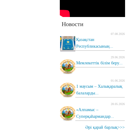
Новости
07.08.2026
Қазақстан
Республикасының...
29.06.2026
Мемлекеттік білім беру...
01.06.2026
1 маусым – Халықаралық
балаларды...
28.05.2026
«Алпамыс –
Суперқаһармандар...
Әрі қарай барлық>>>