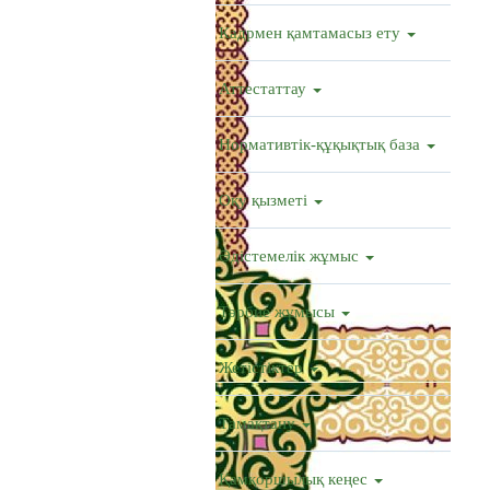
Кадрмен қамтамасыз ету
Аттестаттау
Нормативтік-құқықтық база
Оқу қызметі
Әдістемелік жұмыс
Тәрбие жұмысы
Жетістіктер
Тамақтану
Қамқоршылық кеңес