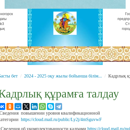
ногорск
Го
дағы
предпр
 №3
Ст
дық
горо
лекеттік қызметтер
Фотогалерея
Байланыс
Блог
Басты бет
2024 - 2025 оқу жылы бойынша білім...
Кадрлық қ
Кадрлық құрамға талдау
Сведения повышении уровня квалификационной
категории
https://cloud.mail.ru/public/Ly2j/4mSguvwF
Сведения об укомплектованности кадрами
https://cloud.mail.ru