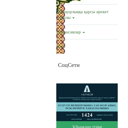
Жемқорлыққа қарсы әрекет
туралы
Вакансиялар
Блог
СоцСети
Ұйымдар тізімі