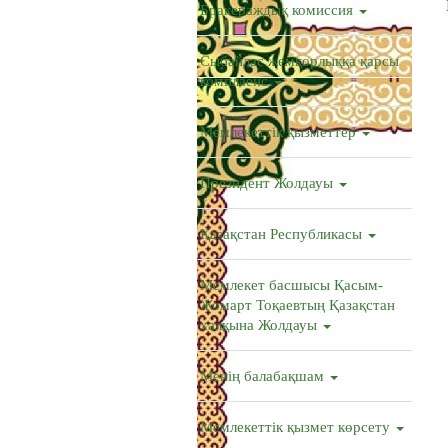
Бракераждық комиссия
Сыбайлас жемқорлыққа қарсы
комплаенс
Мемлекеттік қызметтер
Президент Жолдауы
Қазақстан Республикасы
Мемлекет басшысы Қасым-
Жомарт Тоқаевтың Қазақстан
халқына Жолдауы
Менің балабақшам
Мемлекеттік қызмет көрсету