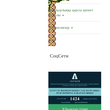
Жемқорлыққа қарсы әрекет
туралы
Вакансиялар
Блог
СоцСети
Ұйымдар тізімі