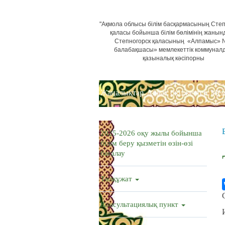
"Ақмола облысы білім басқармасының Степ
қаласы бойынша білім бөлімінің жанын
Степногорск қаласының «Алпамыс»
балабақшасы» мемлекеттік коммунал
қазыналық кәсіпорны
Жаңалықтар
Ашық бюджеттер
Мем
2025-2026 оқу жылы бойынша
білім беру қызметін өзін-өзі
бағалау
Төлқұжат
Консультациялық пункт