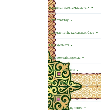
Кадрмен қамтамасыз ету
Аттестаттау
Нормативтік-құқықтық база
Оқу қызметі
Әдістемелік жұмыс
Тәрбие жұмысы
Жетістіктер
Тамақтану
Қамқоршылық кеңес