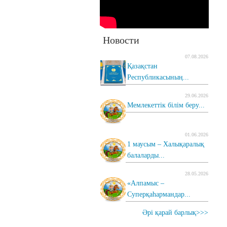
Новости
07.08.2026
Қазақстан
Республикасының...
29.06.2026
Мемлекеттік білім беру...
01.06.2026
1 маусым – Халықаралық
балаларды...
28.05.2026
«Алпамыс –
Суперқаһармандар...
Әрі қарай барлық>>>