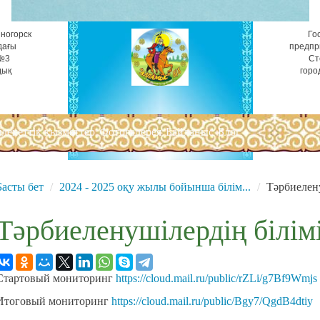
ногорск
Го
дағы
предпр
 №3
Ст
дық
горо
лекеттік қызметтер
Фотогалерея
Байланыс
Блог
Басты бет
2024 - 2025 оқу жылы бойынша білім...
Тәрбиелену
Тәрбиеленушілердің білім
Стартовый мониторинг
https://cloud.mail.ru/public/rZLi/g7Bf9Wmjs
Итоговый мониторинг
https://cloud.mail.ru/public/Bgy7/QgdB4dtiy