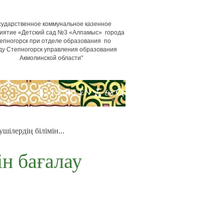
сударственное коммунальное казенное
иятие «Детский сад №3 «Алпамыс» города
епногорск при отделе образования по
ду Степногорск управления образования
Акмолинской области"
KZ
RU
EN
шілердің білімін...
ін бағалау