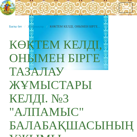
Нави
Басты бет
Жаңалықтар
КӨКТЕМ КЕЛДІ, ОНЫМЕН БІРГЕ...
КӨКТЕМ КЕЛДІ,
ОНЫМЕН БІРГЕ
ТАЗАЛАУ
ЖҰМЫСТАРЫ
КЕЛДІ. №3
"АЛПАМЫС"
БАЛАБАҚШАСЫНЫҢ