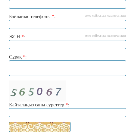
емес сайтында жарияланады
Байланыс телефоны
*
:
емес сайтында жарияланады
ЖСН
*
:
Сұрақ
*
:
Қайталаңыз саны суреттер
*
: