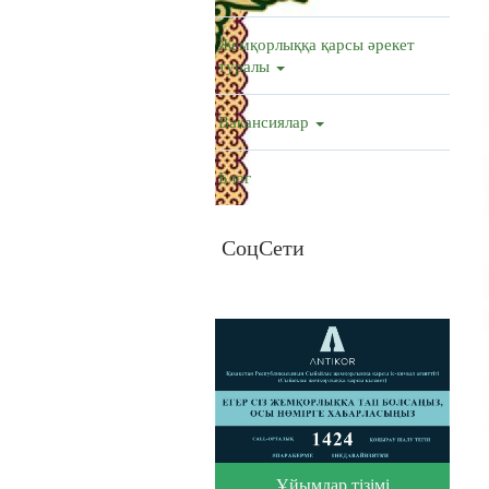
Жемқорлыққа қарсы әрекет
туралы
Вакансиялар
Блог
СоцСети
Ұйымдар тізімі