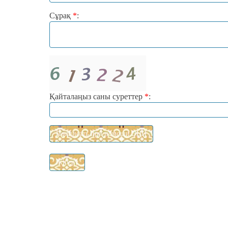
Сұрақ
*
:
Қайталаңыз саны суреттер
*
: