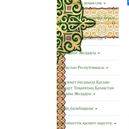
Бракераждық комиссия
Сыбайлас жемқорлыққа қарсы
комплаенс
Мемлекеттік қызметтер
Президент Жолдауы
Қазақстан Республикасы
Мемлекет басшысы Қасым-
Жомарт Тоқаевтың Қазақстан
халқына Жолдауы
Менің балабақшам
Мемлекеттік қызмет көрсету