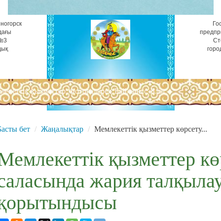
ногорск
Го
дағы
предпр
 №3
Ст
дық
горо
лекеттік қызметтер
Фотогалерея
Байланыс
Блог
Басты бет
Жаңалықтар
Мемлекеттік қызметтер көрсету...
Мемлекеттік қызметтер кө
саласында жария талқыла
қорытындысы