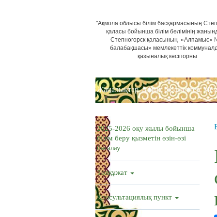
"Ақмола облысы білім басқармасының Степ
қаласы бойынша білім бөлімінің жанын
Степногорск қаласының «Алпамыс»
балабақшасы» мемлекеттік коммунал
қазыналық кәсіпорны
Жаңалықтар
Ашық бюджеттер
Мем
2025-2026 оқу жылы бойынша
білім беру қызметін өзін-өзі
бағалау
Төлқұжат
Консультациялық пункт