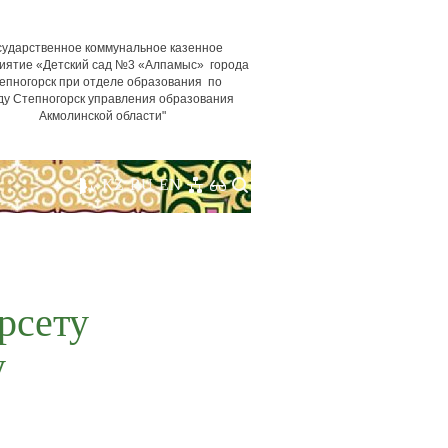
сударственное коммунальное казенное
иятие «Детский сад №3 «Алпамыс» города
епногорск при отделе образования по
ду Степногорск управления образования
Акмолинской области"
KZ
RU
EN
рсету
у