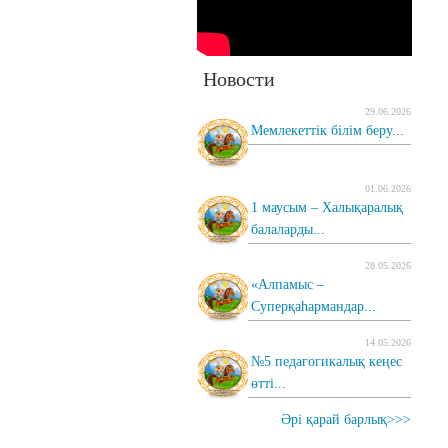
Новости
29.06.2026
Мемлекеттік білім беру...
01.06.2026
1 маусым – Халықаралық
балаларды...
28.05.2026
«Алпамыс –
Суперқаһармандар...
14.05.2026
№5 педагогикалық кеңес
өтті...
Әрі қарай барлық>>>