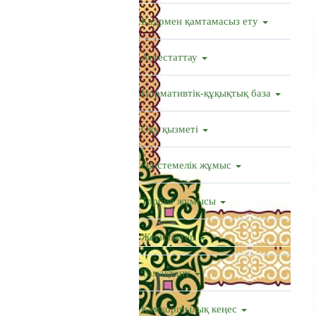
Кадрмен қамтамасыз ету
Аттестаттау
Нормативтік-құқықтық база
Оқу қызметі
Әдістемелік жұмыс
Тәрбие жұмысы
Жетістіктер
Тамақтану
Қамқоршылық кеңес