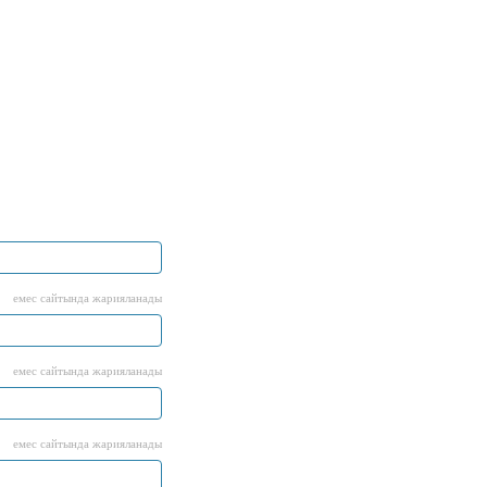
емес сайтында жарияланады
емес сайтында жарияланады
емес сайтында жарияланады